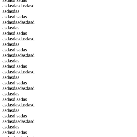
asdasd sadas
asdasdasdasdasd
asdasdas
asdasd sadas
asdasdasdasdasd
asdasdas
asdasd sadas
asdasdasdasdasd
asdasdas
asdasd sadas
asdasdasdasdasd
asdasdas
asdasd sadas
asdasdasdasdasd
asdasdas
asdasd sadas
asdasdasdasdasd
asdasdas
asdasd sadas
asdasdasdasdasd
asdasdas
asdasd sadas
asdasdasdasdasd
asdasdas
asdasd sadas