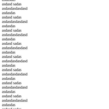
asdasd sadas
asdasdasdasdasd
asdasdas
asdasd sadas
asdasdasdasdasd
asdasdas
asdasd sadas
asdasdasdasdasd
asdasdas
asdasd sadas
asdasdasdasdasd
asdasdas
asdasd sadas
asdasdasdasdasd
asdasdas
asdasd sadas
asdasdasdasdasd
asdasdas
asdasd sadas
asdasdasdasdasd
asdasdas
asdasd sadas
asdasdasdasdasd
asdasdas