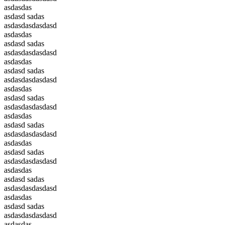
asdasdas
asdasd sadas
asdasdasdasdasd
asdasdas
asdasd sadas
asdasdasdasdasd
asdasdas
asdasd sadas
asdasdasdasdasd
asdasdas
asdasd sadas
asdasdasdasdasd
asdasdas
asdasd sadas
asdasdasdasdasd
asdasdas
asdasd sadas
asdasdasdasdasd
asdasdas
asdasd sadas
asdasdasdasdasd
asdasdas
asdasd sadas
asdasdasdasdasd
asdasdas