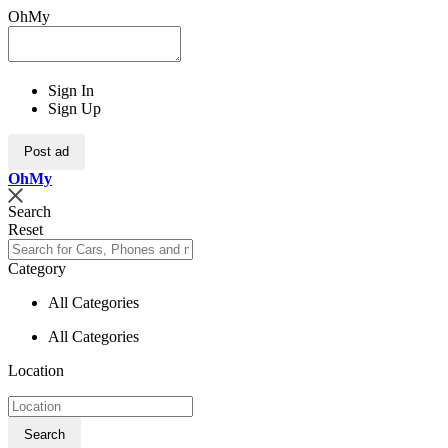
OhMy
Sign In
Sign Up
Post ad
Oh
My
Search
Reset
Category
All Categories
All Categories
Location
Search