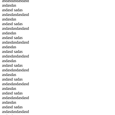
asdasdasdasdasd
asdasdas
asdasd sadas
asdasdasdasdasd
asdasdas
asdasd sadas
asdasdasdasdasd
asdasdas
asdasd sadas
asdasdasdasdasd
asdasdas
asdasd sadas
asdasdasdasdasd
asdasdas
asdasd sadas
asdasdasdasdasd
asdasdas
asdasd sadas
asdasdasdasdasd
asdasdas
asdasd sadas
asdasdasdasdasd
asdasdas
asdasd sadas
asdasdasdasdasd