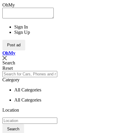
OhMy
Sign In
Sign Up
Post ad
Oh
My
Search
Reset
Category
All Categories
All Categories
Location
Search