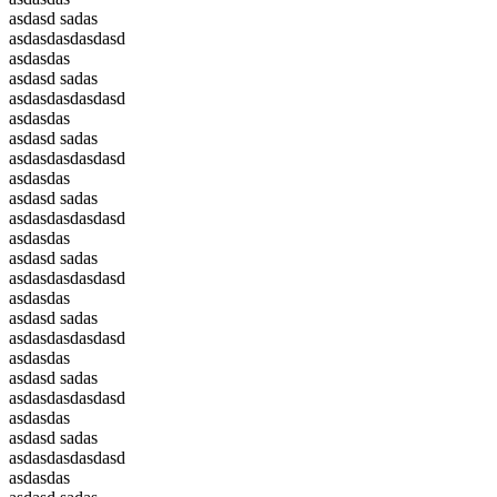
asdasd sadas
asdasdasdasdasd
asdasdas
asdasd sadas
asdasdasdasdasd
asdasdas
asdasd sadas
asdasdasdasdasd
asdasdas
asdasd sadas
asdasdasdasdasd
asdasdas
asdasd sadas
asdasdasdasdasd
asdasdas
asdasd sadas
asdasdasdasdasd
asdasdas
asdasd sadas
asdasdasdasdasd
asdasdas
asdasd sadas
asdasdasdasdasd
asdasdas