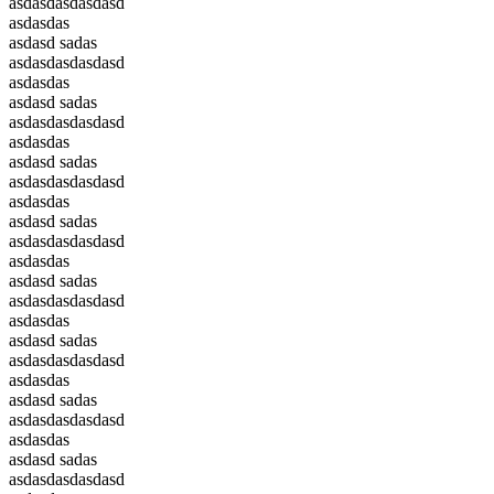
asdasdasdasdasd
asdasdas
asdasd sadas
asdasdasdasdasd
asdasdas
asdasd sadas
asdasdasdasdasd
asdasdas
asdasd sadas
asdasdasdasdasd
asdasdas
asdasd sadas
asdasdasdasdasd
asdasdas
asdasd sadas
asdasdasdasdasd
asdasdas
asdasd sadas
asdasdasdasdasd
asdasdas
asdasd sadas
asdasdasdasdasd
asdasdas
asdasd sadas
asdasdasdasdasd