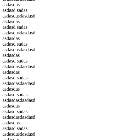
asdasdas
asdasd sadas
asdasdasdasdasd
asdasdas
asdasd sadas
asdasdasdasdasd
asdasdas
asdasd sadas
asdasdasdasdasd
asdasdas
asdasd sadas
asdasdasdasdasd
asdasdas
asdasd sadas
asdasdasdasdasd
asdasdas
asdasd sadas
asdasdasdasdasd
asdasdas
asdasd sadas
asdasdasdasdasd
asdasdas
asdasd sadas
asdasdasdasdasd
asdasdas