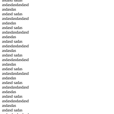
asdasd sadas
asdasdasdasdasd
asdasdas
asdasd sadas
asdasdasdasdasd
asdasdas
asdasd sadas
asdasdasdasdasd
asdasdas
asdasd sadas
asdasdasdasdasd
asdasdas
asdasd sadas
asdasdasdasdasd
asdasdas
asdasd sadas
asdasdasdasdasd
asdasdas
asdasd sadas
asdasdasdasdasd
asdasdas
asdasd sadas
asdasdasdasdasd
asdasdas
asdasd sadas