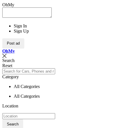
OhMy
Sign In
Sign Up
Post ad
Oh
My
Search
Reset
Category
All Categories
All Categories
Location
Search