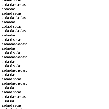
asdasd sadas
asdasdasdasdasd
asdasdas
asdasd sadas
asdasdasdasdasd
asdasdas
asdasd sadas
asdasdasdasdasd
asdasdas
asdasd sadas
asdasdasdasdasd
asdasdas
asdasd sadas
asdasdasdasdasd
asdasdas
asdasd sadas
asdasdasdasdasd
asdasdas
asdasd sadas
asdasdasdasdasd
asdasdas
asdasd sadas
asdasdasdasdasd
asdasdas
asdasd sadas