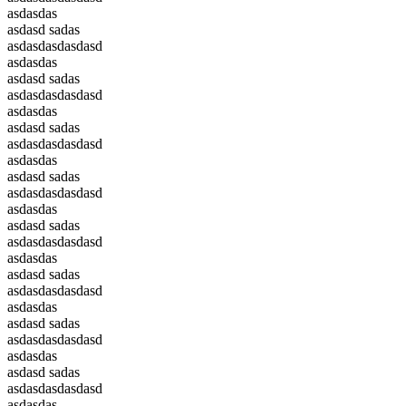
asdasdas
asdasd sadas
asdasdasdasdasd
asdasdas
asdasd sadas
asdasdasdasdasd
asdasdas
asdasd sadas
asdasdasdasdasd
asdasdas
asdasd sadas
asdasdasdasdasd
asdasdas
asdasd sadas
asdasdasdasdasd
asdasdas
asdasd sadas
asdasdasdasdasd
asdasdas
asdasd sadas
asdasdasdasdasd
asdasdas
asdasd sadas
asdasdasdasdasd
asdasdas