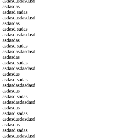
asdasdasdasdasd
asdasdas
asdasd sadas
asdasdasdasdasd
asdasdas
asdasd sadas
asdasdasdasdasd
asdasdas
asdasd sadas
asdasdasdasdasd
asdasdas
asdasd sadas
asdasdasdasdasd
asdasdas
asdasd sadas
asdasdasdasdasd
asdasdas
asdasd sadas
asdasdasdasdasd
asdasdas
asdasd sadas
asdasdasdasdasd
asdasdas
asdasd sadas
asdasdasdasdasd