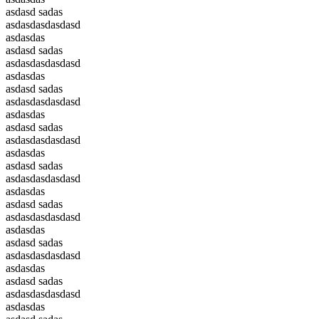
asdasd sadas
asdasdasdasdasd
asdasdas
asdasd sadas
asdasdasdasdasd
asdasdas
asdasd sadas
asdasdasdasdasd
asdasdas
asdasd sadas
asdasdasdasdasd
asdasdas
asdasd sadas
asdasdasdasdasd
asdasdas
asdasd sadas
asdasdasdasdasd
asdasdas
asdasd sadas
asdasdasdasdasd
asdasdas
asdasd sadas
asdasdasdasdasd
asdasdas