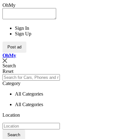
OhMy
Sign In
Sign Up
Post ad
Oh
My
Search
Reset
Category
All Categories
All Categories
Location
Search