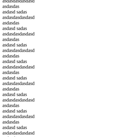
asdasdasdasdasd
asdasdas
asdasd sadas
asdasdasdasdasd
asdasdas
asdasd sadas
asdasdasdasdasd
asdasdas
asdasd sadas
asdasdasdasdasd
asdasdas
asdasd sadas
asdasdasdasdasd
asdasdas
asdasd sadas
asdasdasdasdasd
asdasdas
asdasd sadas
asdasdasdasdasd
asdasdas
asdasd sadas
asdasdasdasdasd
asdasdas
asdasd sadas
asdasdasdasdasd