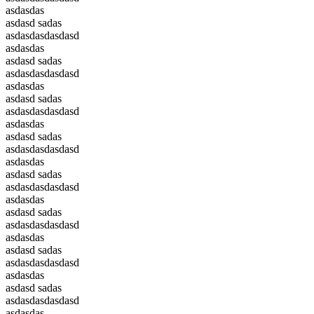
asdasdas
asdasd sadas
asdasdasdasdasd
asdasdas
asdasd sadas
asdasdasdasdasd
asdasdas
asdasd sadas
asdasdasdasdasd
asdasdas
asdasd sadas
asdasdasdasdasd
asdasdas
asdasd sadas
asdasdasdasdasd
asdasdas
asdasd sadas
asdasdasdasdasd
asdasdas
asdasd sadas
asdasdasdasdasd
asdasdas
asdasd sadas
asdasdasdasdasd
asdasdas