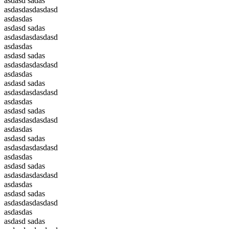
asdasd sadas
asdasdasdasdasd
asdasdas
asdasd sadas
asdasdasdasdasd
asdasdas
asdasd sadas
asdasdasdasdasd
asdasdas
asdasd sadas
asdasdasdasdasd
asdasdas
asdasd sadas
asdasdasdasdasd
asdasdas
asdasd sadas
asdasdasdasdasd
asdasdas
asdasd sadas
asdasdasdasdasd
asdasdas
asdasd sadas
asdasdasdasdasd
asdasdas
asdasd sadas