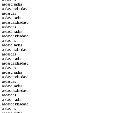
asdasd sadas
asdasdasdasdasd
asdasdas
asdasd sadas
asdasdasdasdasd
asdasdas
asdasd sadas
asdasdasdasdasd
asdasdas
asdasd sadas
asdasdasdasdasd
asdasdas
asdasd sadas
asdasdasdasdasd
asdasdas
asdasd sadas
asdasdasdasdasd
asdasdas
asdasd sadas
asdasdasdasdasd
asdasdas
asdasd sadas
asdasdasdasdasd
asdasdas