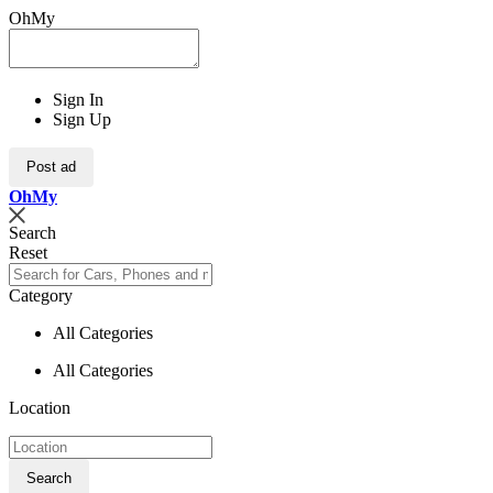
OhMy
Sign In
Sign Up
Post ad
Oh
My
Search
Reset
Category
All Categories
All Categories
Location
Search