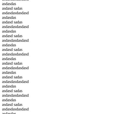
asdasdas
asdasd sadas
asdasdasdasdasd
asdasdas
asdasd sadas
asdasdasdasdasd
asdasdas
asdasd sadas
asdasdasdasdasd
asdasdas
asdasd sadas
asdasdasdasdasd
asdasdas
asdasd sadas
asdasdasdasdasd
asdasdas
asdasd sadas
asdasdasdasdasd
asdasdas
asdasd sadas
asdasdasdasdasd
asdasdas
asdasd sadas
asdasdasdasdasd
asdasdas