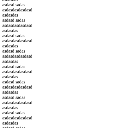
asdasd sadas
asdasdasdasdasd
asdasdas
asdasd sadas
asdasdasdasdasd
asdasdas
asdasd sadas
asdasdasdasdasd
asdasdas
asdasd sadas
asdasdasdasdasd
asdasdas
asdasd sadas
asdasdasdasdasd
asdasdas
asdasd sadas
asdasdasdasdasd
asdasdas
asdasd sadas
asdasdasdasdasd
asdasdas
asdasd sadas
asdasdasdasdasd
asdasdas