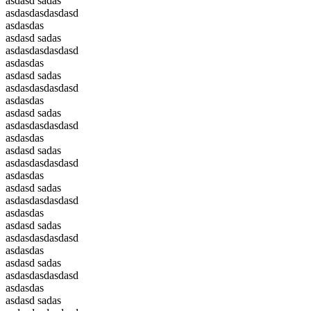
asdasd sadas
asdasdasdasdasd
asdasdas
asdasd sadas
asdasdasdasdasd
asdasdas
asdasd sadas
asdasdasdasdasd
asdasdas
asdasd sadas
asdasdasdasdasd
asdasdas
asdasd sadas
asdasdasdasdasd
asdasdas
asdasd sadas
asdasdasdasdasd
asdasdas
asdasd sadas
asdasdasdasdasd
asdasdas
asdasd sadas
asdasdasdasdasd
asdasdas
asdasd sadas