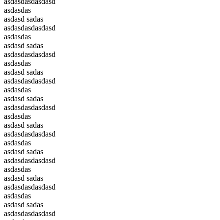
asdasdasdasdasd
asdasdas
asdasd sadas
asdasdasdasdasd
asdasdas
asdasd sadas
asdasdasdasdasd
asdasdas
asdasd sadas
asdasdasdasdasd
asdasdas
asdasd sadas
asdasdasdasdasd
asdasdas
asdasd sadas
asdasdasdasdasd
asdasdas
asdasd sadas
asdasdasdasdasd
asdasdas
asdasd sadas
asdasdasdasdasd
asdasdas
asdasd sadas
asdasdasdasdasd