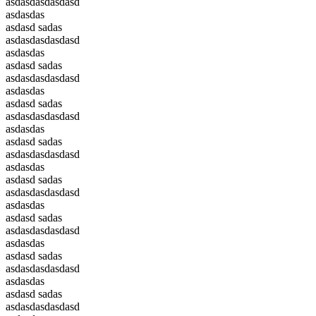
asdasdasdasdasd
asdasdas
asdasd sadas
asdasdasdasdasd
asdasdas
asdasd sadas
asdasdasdasdasd
asdasdas
asdasd sadas
asdasdasdasdasd
asdasdas
asdasd sadas
asdasdasdasdasd
asdasdas
asdasd sadas
asdasdasdasdasd
asdasdas
asdasd sadas
asdasdasdasdasd
asdasdas
asdasd sadas
asdasdasdasdasd
asdasdas
asdasd sadas
asdasdasdasdasd