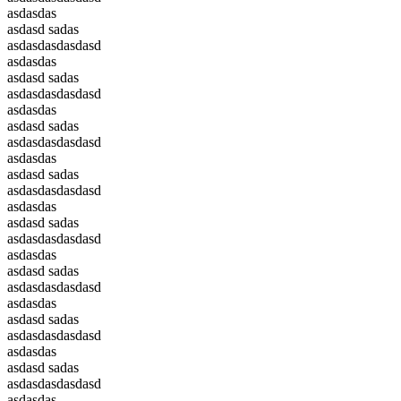
asdasdas
asdasd sadas
asdasdasdasdasd
asdasdas
asdasd sadas
asdasdasdasdasd
asdasdas
asdasd sadas
asdasdasdasdasd
asdasdas
asdasd sadas
asdasdasdasdasd
asdasdas
asdasd sadas
asdasdasdasdasd
asdasdas
asdasd sadas
asdasdasdasdasd
asdasdas
asdasd sadas
asdasdasdasdasd
asdasdas
asdasd sadas
asdasdasdasdasd
asdasdas