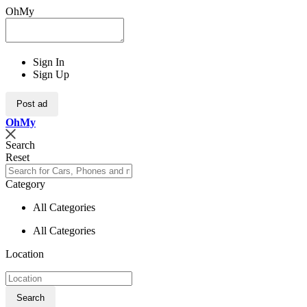
OhMy
Sign In
Sign Up
Post ad
Oh
My
Search
Reset
Category
All Categories
All Categories
Location
Search