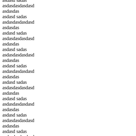
asdasd sadas
asdasdasdasdasd
asdasdas
asdasd sadas
asdasdasdasdasd
asdasdas
asdasd sadas
asdasdasdasdasd
asdasdas
asdasd sadas
asdasdasdasdasd
asdasdas
asdasd sadas
asdasdasdasdasd
asdasdas
asdasd sadas
asdasdasdasdasd
asdasdas
asdasd sadas
asdasdasdasdasd
asdasdas
asdasd sadas
asdasdasdasdasd
asdasdas
asdasd sadas