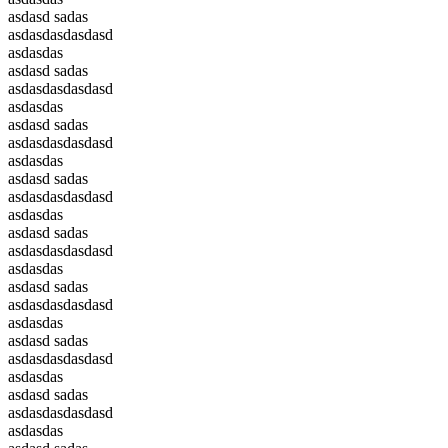
asdasd sadas
asdasdasdasdasd
asdasdas
asdasd sadas
asdasdasdasdasd
asdasdas
asdasd sadas
asdasdasdasdasd
asdasdas
asdasd sadas
asdasdasdasdasd
asdasdas
asdasd sadas
asdasdasdasdasd
asdasdas
asdasd sadas
asdasdasdasdasd
asdasdas
asdasd sadas
asdasdasdasdasd
asdasdas
asdasd sadas
asdasdasdasdasd
asdasdas