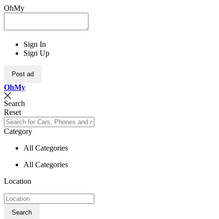
OhMy
Sign In
Sign Up
Post ad
Oh
My
Search
Reset
Category
All Categories
All Categories
Location
Search