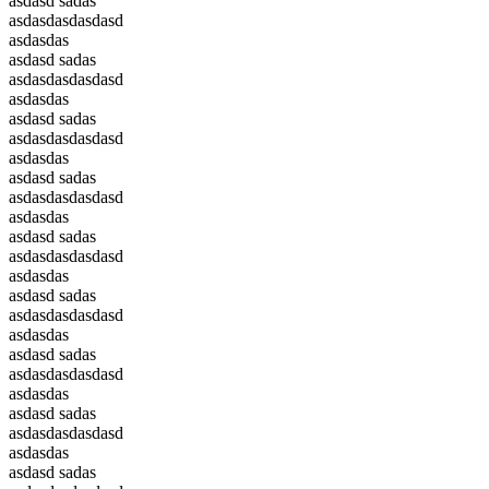
asdasd sadas
asdasdasdasdasd
asdasdas
asdasd sadas
asdasdasdasdasd
asdasdas
asdasd sadas
asdasdasdasdasd
asdasdas
asdasd sadas
asdasdasdasdasd
asdasdas
asdasd sadas
asdasdasdasdasd
asdasdas
asdasd sadas
asdasdasdasdasd
asdasdas
asdasd sadas
asdasdasdasdasd
asdasdas
asdasd sadas
asdasdasdasdasd
asdasdas
asdasd sadas