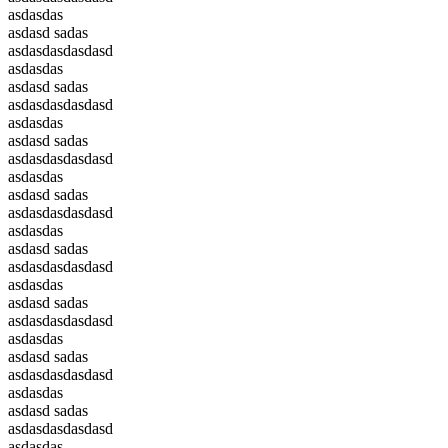
asdasdas
asdasd sadas
asdasdasdasdasd
asdasdas
asdasd sadas
asdasdasdasdasd
asdasdas
asdasd sadas
asdasdasdasdasd
asdasdas
asdasd sadas
asdasdasdasdasd
asdasdas
asdasd sadas
asdasdasdasdasd
asdasdas
asdasd sadas
asdasdasdasdasd
asdasdas
asdasd sadas
asdasdasdasdasd
asdasdas
asdasd sadas
asdasdasdasdasd
asdasdas