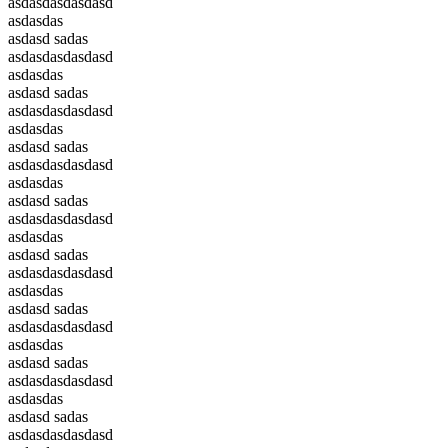
asdasdasdasdasd
asdasdas
asdasd sadas
asdasdasdasdasd
asdasdas
asdasd sadas
asdasdasdasdasd
asdasdas
asdasd sadas
asdasdasdasdasd
asdasdas
asdasd sadas
asdasdasdasdasd
asdasdas
asdasd sadas
asdasdasdasdasd
asdasdas
asdasd sadas
asdasdasdasdasd
asdasdas
asdasd sadas
asdasdasdasdasd
asdasdas
asdasd sadas
asdasdasdasdasd