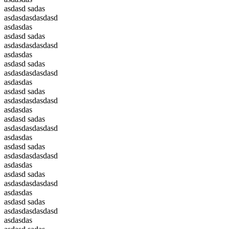
asdasd sadas
asdasdasdasdasd
asdasdas
asdasd sadas
asdasdasdasdasd
asdasdas
asdasd sadas
asdasdasdasdasd
asdasdas
asdasd sadas
asdasdasdasdasd
asdasdas
asdasd sadas
asdasdasdasdasd
asdasdas
asdasd sadas
asdasdasdasdasd
asdasdas
asdasd sadas
asdasdasdasdasd
asdasdas
asdasd sadas
asdasdasdasdasd
asdasdas