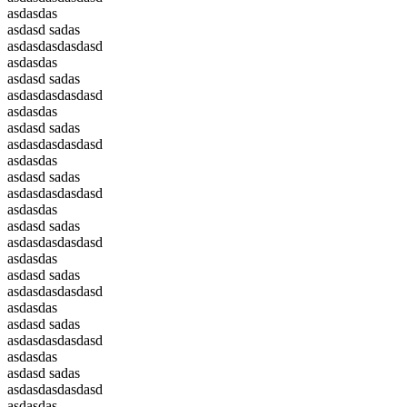
asdasdas
asdasd sadas
asdasdasdasdasd
asdasdas
asdasd sadas
asdasdasdasdasd
asdasdas
asdasd sadas
asdasdasdasdasd
asdasdas
asdasd sadas
asdasdasdasdasd
asdasdas
asdasd sadas
asdasdasdasdasd
asdasdas
asdasd sadas
asdasdasdasdasd
asdasdas
asdasd sadas
asdasdasdasdasd
asdasdas
asdasd sadas
asdasdasdasdasd
asdasdas