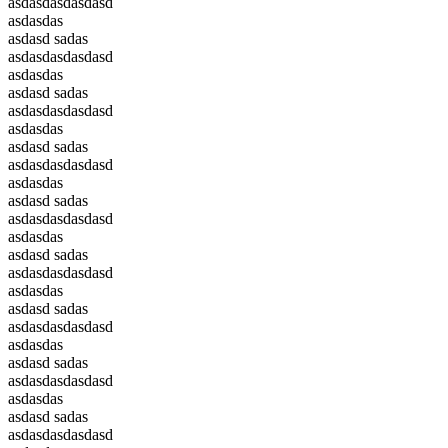
asdasdasdasdasd
asdasdas
asdasd sadas
asdasdasdasdasd
asdasdas
asdasd sadas
asdasdasdasdasd
asdasdas
asdasd sadas
asdasdasdasdasd
asdasdas
asdasd sadas
asdasdasdasdasd
asdasdas
asdasd sadas
asdasdasdasdasd
asdasdas
asdasd sadas
asdasdasdasdasd
asdasdas
asdasd sadas
asdasdasdasdasd
asdasdas
asdasd sadas
asdasdasdasdasd