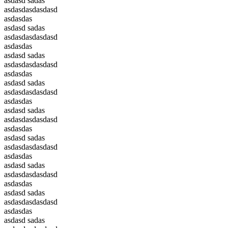
asdasd sadas
asdasdasdasdasd
asdasdas
asdasd sadas
asdasdasdasdasd
asdasdas
asdasd sadas
asdasdasdasdasd
asdasdas
asdasd sadas
asdasdasdasdasd
asdasdas
asdasd sadas
asdasdasdasdasd
asdasdas
asdasd sadas
asdasdasdasdasd
asdasdas
asdasd sadas
asdasdasdasdasd
asdasdas
asdasd sadas
asdasdasdasdasd
asdasdas
asdasd sadas