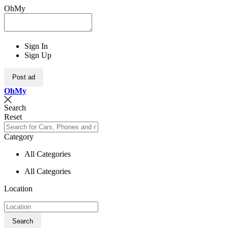
OhMy
Sign In
Sign Up
Post ad
Oh
My
Search
Reset
Category
All Categories
All Categories
Location
Search