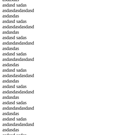
asdasd sadas
asdasdasdasdasd
asdasdas
asdasd sadas
asdasdasdasdasd
asdasdas
asdasd sadas
asdasdasdasdasd
asdasdas
asdasd sadas
asdasdasdasdasd
asdasdas
asdasd sadas
asdasdasdasdasd
asdasdas
asdasd sadas
asdasdasdasdasd
asdasdas
asdasd sadas
asdasdasdasdasd
asdasdas
asdasd sadas
asdasdasdasdasd
asdasdas