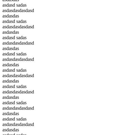
asdasd sadas
asdasdasdasdasd
asdasdas
asdasd sadas
asdasdasdasdasd
asdasdas
asdasd sadas
asdasdasdasdasd
asdasdas
asdasd sadas
asdasdasdasdasd
asdasdas
asdasd sadas
asdasdasdasdasd
asdasdas
asdasd sadas
asdasdasdasdasd
asdasdas
asdasd sadas
asdasdasdasdasd
asdasdas
asdasd sadas
asdasdasdasdasd
asdasdas