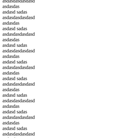
asdasdasdasdasd
asdasdas
asdasd sadas
asdasdasdasdasd
asdasdas
asdasd sadas
asdasdasdasdasd
asdasdas
asdasd sadas
asdasdasdasdasd
asdasdas
asdasd sadas
asdasdasdasdasd
asdasdas
asdasd sadas
asdasdasdasdasd
asdasdas
asdasd sadas
asdasdasdasdasd
asdasdas
asdasd sadas
asdasdasdasdasd
asdasdas
asdasd sadas
asdasdasdasdasd