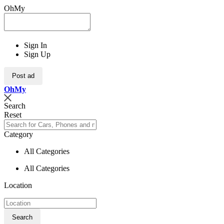
OhMy
Sign In
Sign Up
Post ad
Oh
My
Search
Reset
Category
All Categories
All Categories
Location
Search