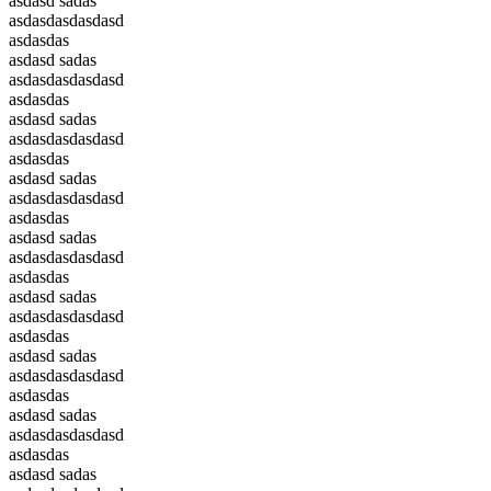
asdasd sadas
asdasdasdasdasd
asdasdas
asdasd sadas
asdasdasdasdasd
asdasdas
asdasd sadas
asdasdasdasdasd
asdasdas
asdasd sadas
asdasdasdasdasd
asdasdas
asdasd sadas
asdasdasdasdasd
asdasdas
asdasd sadas
asdasdasdasdasd
asdasdas
asdasd sadas
asdasdasdasdasd
asdasdas
asdasd sadas
asdasdasdasdasd
asdasdas
asdasd sadas