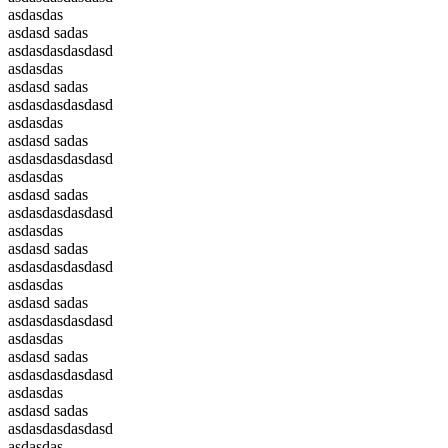
asdasdas
asdasd sadas
asdasdasdasdasd
asdasdas
asdasd sadas
asdasdasdasdasd
asdasdas
asdasd sadas
asdasdasdasdasd
asdasdas
asdasd sadas
asdasdasdasdasd
asdasdas
asdasd sadas
asdasdasdasdasd
asdasdas
asdasd sadas
asdasdasdasdasd
asdasdas
asdasd sadas
asdasdasdasdasd
asdasdas
asdasd sadas
asdasdasdasdasd
asdasdas