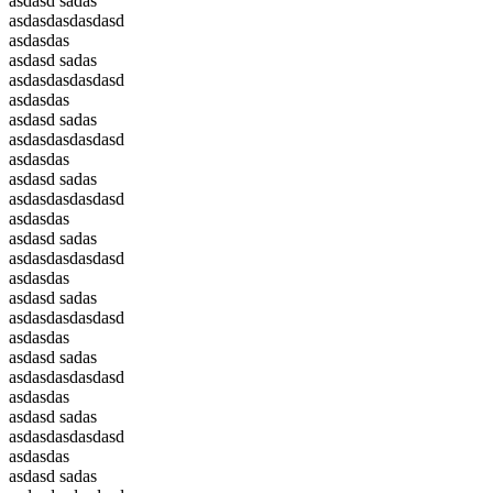
asdasd sadas
asdasdasdasdasd
asdasdas
asdasd sadas
asdasdasdasdasd
asdasdas
asdasd sadas
asdasdasdasdasd
asdasdas
asdasd sadas
asdasdasdasdasd
asdasdas
asdasd sadas
asdasdasdasdasd
asdasdas
asdasd sadas
asdasdasdasdasd
asdasdas
asdasd sadas
asdasdasdasdasd
asdasdas
asdasd sadas
asdasdasdasdasd
asdasdas
asdasd sadas