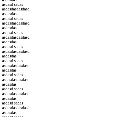
asdasd sadas
asdasdasdasdasd
asdasdas
asdasd sadas
asdasdasdasdasd
asdasdas
asdasd sadas
asdasdasdasdasd
asdasdas
asdasd sadas
asdasdasdasdasd
asdasdas
asdasd sadas
asdasdasdasdasd
asdasdas
asdasd sadas
asdasdasdasdasd
asdasdas
asdasd sadas
asdasdasdasdasd
asdasdas
asdasd sadas
asdasdasdasdasd
asdasdas