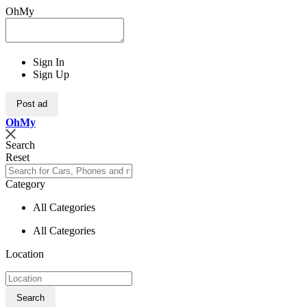
OhMy
Sign In
Sign Up
Post ad
Oh
My
Search
Reset
Category
All Categories
All Categories
Location
Search