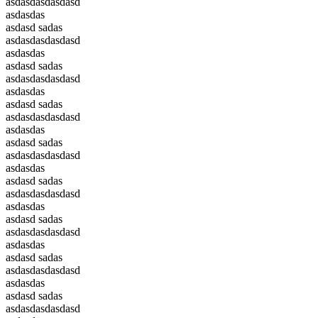
asdasdasdasdasd
asdasdas
asdasd sadas
asdasdasdasdasd
asdasdas
asdasd sadas
asdasdasdasdasd
asdasdas
asdasd sadas
asdasdasdasdasd
asdasdas
asdasd sadas
asdasdasdasdasd
asdasdas
asdasd sadas
asdasdasdasdasd
asdasdas
asdasd sadas
asdasdasdasdasd
asdasdas
asdasd sadas
asdasdasdasdasd
asdasdas
asdasd sadas
asdasdasdasdasd