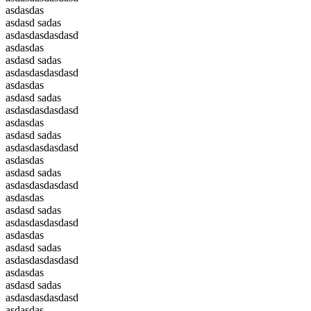
asdasdas
asdasd sadas
asdasdasdasdasd
asdasdas
asdasd sadas
asdasdasdasdasd
asdasdas
asdasd sadas
asdasdasdasdasd
asdasdas
asdasd sadas
asdasdasdasdasd
asdasdas
asdasd sadas
asdasdasdasdasd
asdasdas
asdasd sadas
asdasdasdasdasd
asdasdas
asdasd sadas
asdasdasdasdasd
asdasdas
asdasd sadas
asdasdasdasdasd
asdasdas