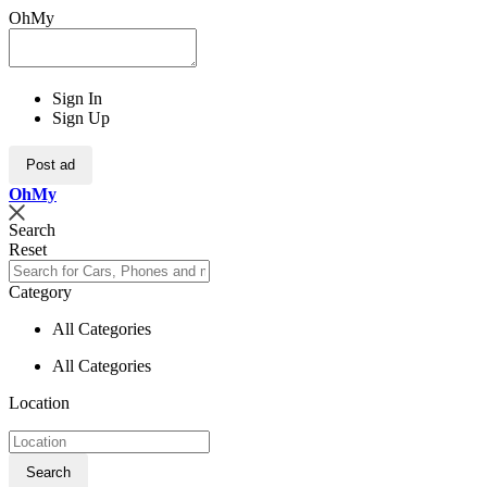
OhMy
Sign In
Sign Up
Post ad
Oh
My
Search
Reset
Category
All Categories
All Categories
Location
Search