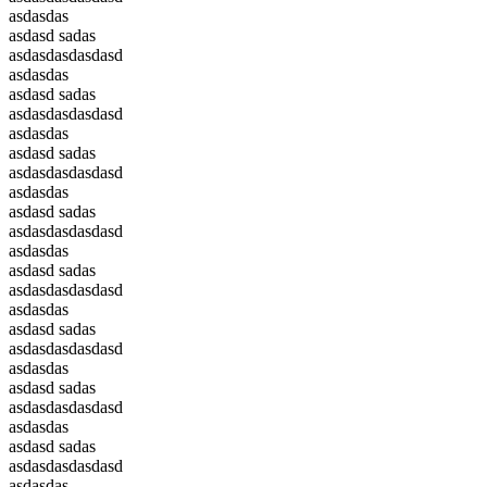
asdasdas
asdasd sadas
asdasdasdasdasd
asdasdas
asdasd sadas
asdasdasdasdasd
asdasdas
asdasd sadas
asdasdasdasdasd
asdasdas
asdasd sadas
asdasdasdasdasd
asdasdas
asdasd sadas
asdasdasdasdasd
asdasdas
asdasd sadas
asdasdasdasdasd
asdasdas
asdasd sadas
asdasdasdasdasd
asdasdas
asdasd sadas
asdasdasdasdasd
asdasdas