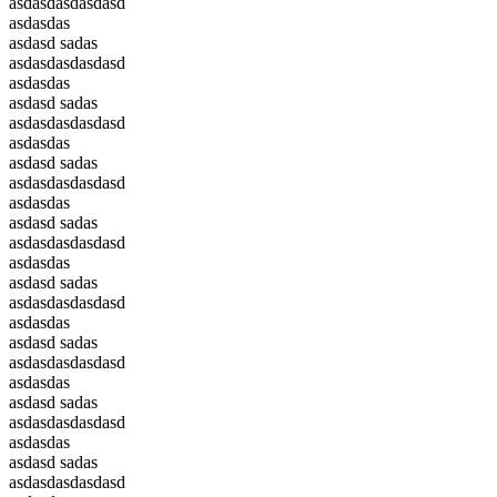
asdasdasdasdasd
asdasdas
asdasd sadas
asdasdasdasdasd
asdasdas
asdasd sadas
asdasdasdasdasd
asdasdas
asdasd sadas
asdasdasdasdasd
asdasdas
asdasd sadas
asdasdasdasdasd
asdasdas
asdasd sadas
asdasdasdasdasd
asdasdas
asdasd sadas
asdasdasdasdasd
asdasdas
asdasd sadas
asdasdasdasdasd
asdasdas
asdasd sadas
asdasdasdasdasd