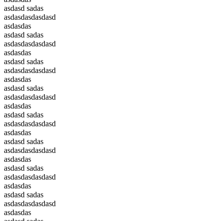
asdasd sadas
asdasdasdasdasd
asdasdas
asdasd sadas
asdasdasdasdasd
asdasdas
asdasd sadas
asdasdasdasdasd
asdasdas
asdasd sadas
asdasdasdasdasd
asdasdas
asdasd sadas
asdasdasdasdasd
asdasdas
asdasd sadas
asdasdasdasdasd
asdasdas
asdasd sadas
asdasdasdasdasd
asdasdas
asdasd sadas
asdasdasdasdasd
asdasdas