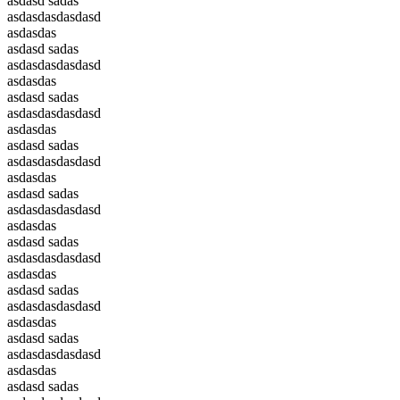
asdasd sadas
asdasdasdasdasd
asdasdas
asdasd sadas
asdasdasdasdasd
asdasdas
asdasd sadas
asdasdasdasdasd
asdasdas
asdasd sadas
asdasdasdasdasd
asdasdas
asdasd sadas
asdasdasdasdasd
asdasdas
asdasd sadas
asdasdasdasdasd
asdasdas
asdasd sadas
asdasdasdasdasd
asdasdas
asdasd sadas
asdasdasdasdasd
asdasdas
asdasd sadas