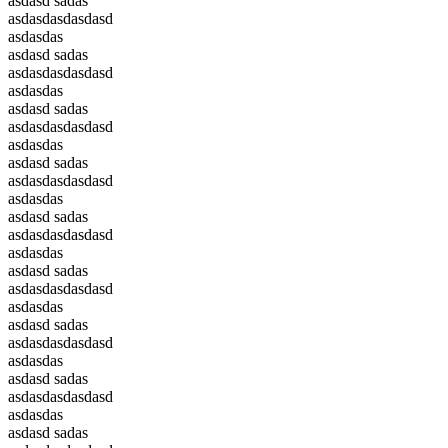
asdasd sadas
asdasdasdasdasd
asdasdas
asdasd sadas
asdasdasdasdasd
asdasdas
asdasd sadas
asdasdasdasdasd
asdasdas
asdasd sadas
asdasdasdasdasd
asdasdas
asdasd sadas
asdasdasdasdasd
asdasdas
asdasd sadas
asdasdasdasdasd
asdasdas
asdasd sadas
asdasdasdasdasd
asdasdas
asdasd sadas
asdasdasdasdasd
asdasdas
asdasd sadas