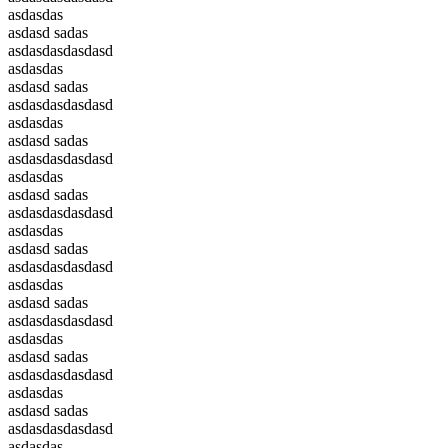
asdasdas
asdasd sadas
asdasdasdasdasd
asdasdas
asdasd sadas
asdasdasdasdasd
asdasdas
asdasd sadas
asdasdasdasdasd
asdasdas
asdasd sadas
asdasdasdasdasd
asdasdas
asdasd sadas
asdasdasdasdasd
asdasdas
asdasd sadas
asdasdasdasdasd
asdasdas
asdasd sadas
asdasdasdasdasd
asdasdas
asdasd sadas
asdasdasdasdasd
asdasdas