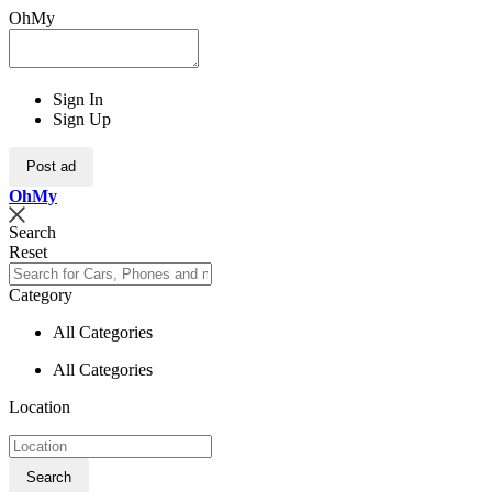
OhMy
Sign In
Sign Up
Post ad
Oh
My
Search
Reset
Category
All Categories
All Categories
Location
Search