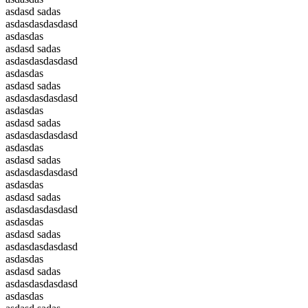
asdasd sadas
asdasdasdasdasd
asdasdas
asdasd sadas
asdasdasdasdasd
asdasdas
asdasd sadas
asdasdasdasdasd
asdasdas
asdasd sadas
asdasdasdasdasd
asdasdas
asdasd sadas
asdasdasdasdasd
asdasdas
asdasd sadas
asdasdasdasdasd
asdasdas
asdasd sadas
asdasdasdasdasd
asdasdas
asdasd sadas
asdasdasdasdasd
asdasdas