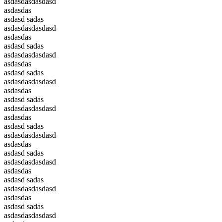
asdasdasdasdasd
asdasdas
asdasd sadas
asdasdasdasdasd
asdasdas
asdasd sadas
asdasdasdasdasd
asdasdas
asdasd sadas
asdasdasdasdasd
asdasdas
asdasd sadas
asdasdasdasdasd
asdasdas
asdasd sadas
asdasdasdasdasd
asdasdas
asdasd sadas
asdasdasdasdasd
asdasdas
asdasd sadas
asdasdasdasdasd
asdasdas
asdasd sadas
asdasdasdasdasd