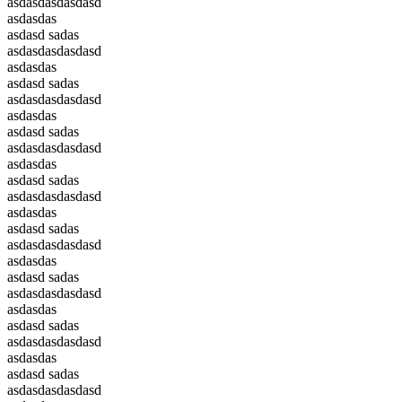
asdasdasdasdasd
asdasdas
asdasd sadas
asdasdasdasdasd
asdasdas
asdasd sadas
asdasdasdasdasd
asdasdas
asdasd sadas
asdasdasdasdasd
asdasdas
asdasd sadas
asdasdasdasdasd
asdasdas
asdasd sadas
asdasdasdasdasd
asdasdas
asdasd sadas
asdasdasdasdasd
asdasdas
asdasd sadas
asdasdasdasdasd
asdasdas
asdasd sadas
asdasdasdasdasd