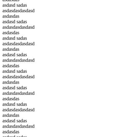
asdasd sadas
asdasdasdasdasd
asdasdas
asdasd sadas
asdasdasdasdasd
asdasdas
asdasd sadas
asdasdasdasdasd
asdasdas
asdasd sadas
asdasdasdasdasd
asdasdas
asdasd sadas
asdasdasdasdasd
asdasdas
asdasd sadas
asdasdasdasdasd
asdasdas
asdasd sadas
asdasdasdasdasd
asdasdas
asdasd sadas
asdasdasdasdasd
asdasdas