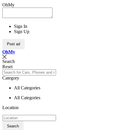
OhMy
Sign In
Sign Up
Post ad
Oh
My
Search
Reset
Category
All Categories
All Categories
Location
Search