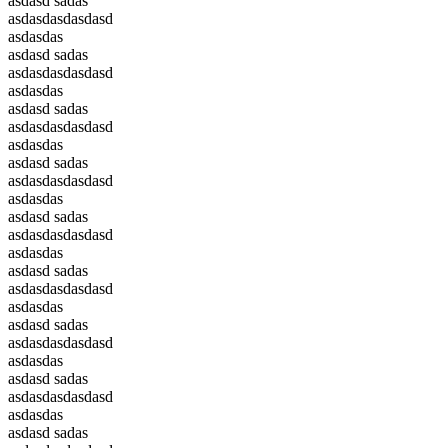
asdasd sadas
asdasdasdasdasd
asdasdas
asdasd sadas
asdasdasdasdasd
asdasdas
asdasd sadas
asdasdasdasdasd
asdasdas
asdasd sadas
asdasdasdasdasd
asdasdas
asdasd sadas
asdasdasdasdasd
asdasdas
asdasd sadas
asdasdasdasdasd
asdasdas
asdasd sadas
asdasdasdasdasd
asdasdas
asdasd sadas
asdasdasdasdasd
asdasdas
asdasd sadas