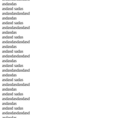
asdasdas
asdasd sadas
asdasdasdasdasd
asdasdas
asdasd sadas
asdasdasdasdasd
asdasdas
asdasd sadas
asdasdasdasdasd
asdasdas
asdasd sadas
asdasdasdasdasd
asdasdas
asdasd sadas
asdasdasdasdasd
asdasdas
asdasd sadas
asdasdasdasdasd
asdasdas
asdasd sadas
asdasdasdasdasd
asdasdas
asdasd sadas
asdasdasdasdasd
asdasdas