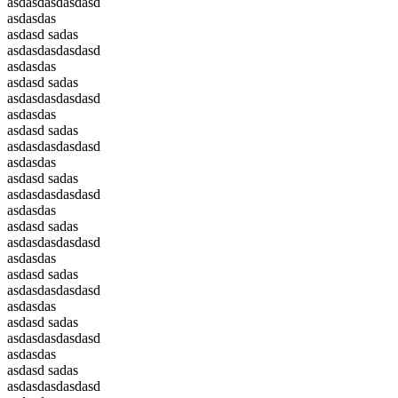
asdasdasdasdasd
asdasdas
asdasd sadas
asdasdasdasdasd
asdasdas
asdasd sadas
asdasdasdasdasd
asdasdas
asdasd sadas
asdasdasdasdasd
asdasdas
asdasd sadas
asdasdasdasdasd
asdasdas
asdasd sadas
asdasdasdasdasd
asdasdas
asdasd sadas
asdasdasdasdasd
asdasdas
asdasd sadas
asdasdasdasdasd
asdasdas
asdasd sadas
asdasdasdasdasd