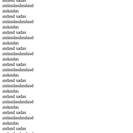
asdasd sadas
asdasdasdasdasd
asdasdas
asdasd sadas
asdasdasdasdasd
asdasdas
asdasd sadas
asdasdasdasdasd
asdasdas
asdasd sadas
asdasdasdasdasd
asdasdas
asdasd sadas
asdasdasdasdasd
asdasdas
asdasd sadas
asdasdasdasdasd
asdasdas
asdasd sadas
asdasdasdasdasd
asdasdas
asdasd sadas
asdasdasdasdasd
asdasdas
asdasd sadas