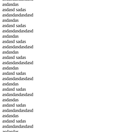
asdasdas
asdasd sadas
asdasdasdasdasd
asdasdas
asdasd sadas
asdasdasdasdasd
asdasdas
asdasd sadas
asdasdasdasdasd
asdasdas
asdasd sadas
asdasdasdasdasd
asdasdas
asdasd sadas
asdasdasdasdasd
asdasdas
asdasd sadas
asdasdasdasdasd
asdasdas
asdasd sadas
asdasdasdasdasd
asdasdas
asdasd sadas
asdasdasdasdasd
asdasdas