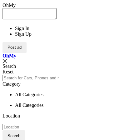
OhMy
Sign In
Sign Up
Post ad
Oh
My
Search
Reset
Category
All Categories
All Categories
Location
Search