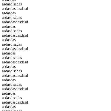
asdasd sadas
asdasdasdasdasd
asdasdas
asdasd sadas
asdasdasdasdasd
asdasdas
asdasd sadas
asdasdasdasdasd
asdasdas
asdasd sadas
asdasdasdasdasd
asdasdas
asdasd sadas
asdasdasdasdasd
asdasdas
asdasd sadas
asdasdasdasdasd
asdasdas
asdasd sadas
asdasdasdasdasd
asdasdas
asdasd sadas
asdasdasdasdasd
asdasdas