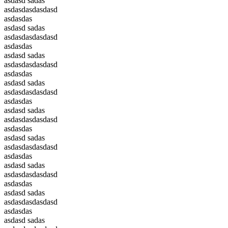
asdasd sadas
asdasdasdasdasd
asdasdas
asdasd sadas
asdasdasdasdasd
asdasdas
asdasd sadas
asdasdasdasdasd
asdasdas
asdasd sadas
asdasdasdasdasd
asdasdas
asdasd sadas
asdasdasdasdasd
asdasdas
asdasd sadas
asdasdasdasdasd
asdasdas
asdasd sadas
asdasdasdasdasd
asdasdas
asdasd sadas
asdasdasdasdasd
asdasdas
asdasd sadas