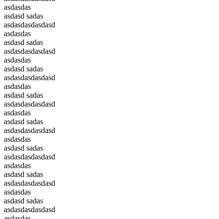
asdasdas
asdasd sadas
asdasdasdasdasd
asdasdas
asdasd sadas
asdasdasdasdasd
asdasdas
asdasd sadas
asdasdasdasdasd
asdasdas
asdasd sadas
asdasdasdasdasd
asdasdas
asdasd sadas
asdasdasdasdasd
asdasdas
asdasd sadas
asdasdasdasdasd
asdasdas
asdasd sadas
asdasdasdasdasd
asdasdas
asdasd sadas
asdasdasdasdasd
asdasdas