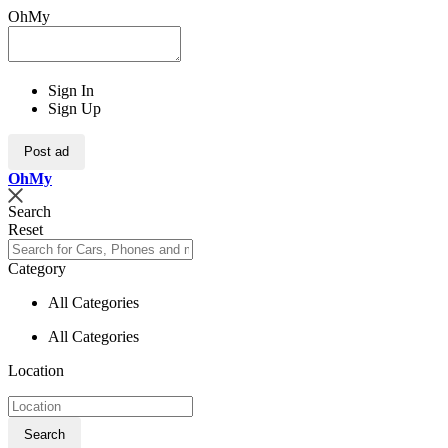
OhMy
Sign In
Sign Up
Post ad
Oh
My
Search
Reset
Category
All Categories
All Categories
Location
Search