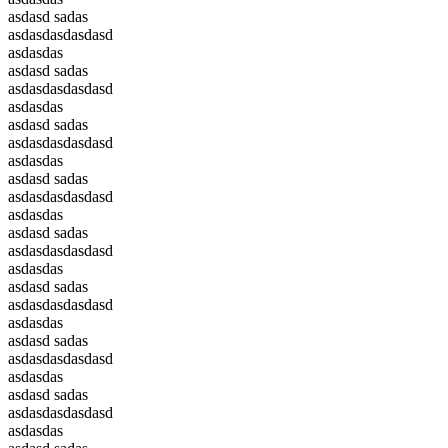
asdasd sadas
asdasdasdasdasd
asdasdas
asdasd sadas
asdasdasdasdasd
asdasdas
asdasd sadas
asdasdasdasdasd
asdasdas
asdasd sadas
asdasdasdasdasd
asdasdas
asdasd sadas
asdasdasdasdasd
asdasdas
asdasd sadas
asdasdasdasdasd
asdasdas
asdasd sadas
asdasdasdasdasd
asdasdas
asdasd sadas
asdasdasdasdasd
asdasdas