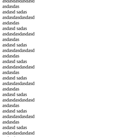
asdasdasdasdasd
asdasdas
asdasd sadas
asdasdasdasdasd
asdasdas
asdasd sadas
asdasdasdasdasd
asdasdas
asdasd sadas
asdasdasdasdasd
asdasdas
asdasd sadas
asdasdasdasdasd
asdasdas
asdasd sadas
asdasdasdasdasd
asdasdas
asdasd sadas
asdasdasdasdasd
asdasdas
asdasd sadas
asdasdasdasdasd
asdasdas
asdasd sadas
asdasdasdasdasd