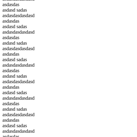
asdasdas
asdasd sadas
asdasdasdasdasd
asdasdas
asdasd sadas
asdasdasdasdasd
asdasdas
asdasd sadas
asdasdasdasdasd
asdasdas
asdasd sadas
asdasdasdasdasd
asdasdas
asdasd sadas
asdasdasdasdasd
asdasdas
asdasd sadas
asdasdasdasdasd
asdasdas
asdasd sadas
asdasdasdasdasd
asdasdas
asdasd sadas
asdasdasdasdasd
asdasdas