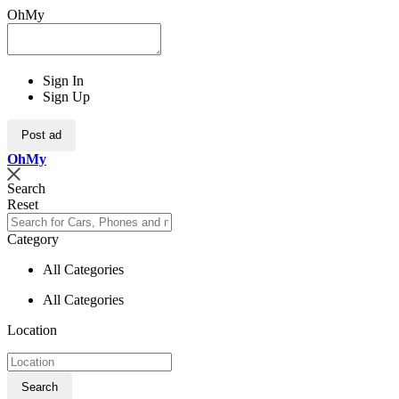
OhMy
Sign In
Sign Up
Post ad
Oh
My
Search
Reset
Category
All Categories
All Categories
Location
Search