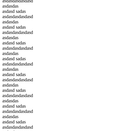
asdasdasdasdasd
asdasdas
asdasd sadas
asdasdasdasdasd
asdasdas
asdasd sadas
asdasdasdasdasd
asdasdas
asdasd sadas
asdasdasdasdasd
asdasdas
asdasd sadas
asdasdasdasdasd
asdasdas
asdasd sadas
asdasdasdasdasd
asdasdas
asdasd sadas
asdasdasdasdasd
asdasdas
asdasd sadas
asdasdasdasdasd
asdasdas
asdasd sadas
asdasdasdasdasd