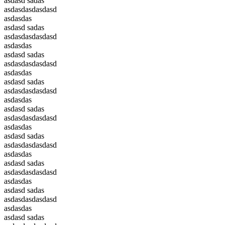
asdasd sadas
asdasdasdasdasd
asdasdas
asdasd sadas
asdasdasdasdasd
asdasdas
asdasd sadas
asdasdasdasdasd
asdasdas
asdasd sadas
asdasdasdasdasd
asdasdas
asdasd sadas
asdasdasdasdasd
asdasdas
asdasd sadas
asdasdasdasdasd
asdasdas
asdasd sadas
asdasdasdasdasd
asdasdas
asdasd sadas
asdasdasdasdasd
asdasdas
asdasd sadas