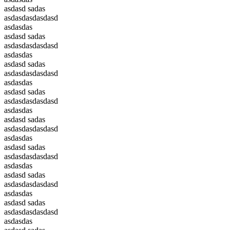
asdasd sadas
asdasdasdasdasd
asdasdas
asdasd sadas
asdasdasdasdasd
asdasdas
asdasd sadas
asdasdasdasdasd
asdasdas
asdasd sadas
asdasdasdasdasd
asdasdas
asdasd sadas
asdasdasdasdasd
asdasdas
asdasd sadas
asdasdasdasdasd
asdasdas
asdasd sadas
asdasdasdasdasd
asdasdas
asdasd sadas
asdasdasdasdasd
asdasdas