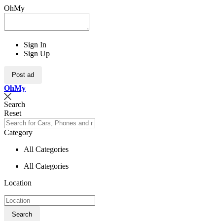
OhMy
Sign In
Sign Up
Post ad
Oh
My
Search
Reset
Category
All Categories
All Categories
Location
Search