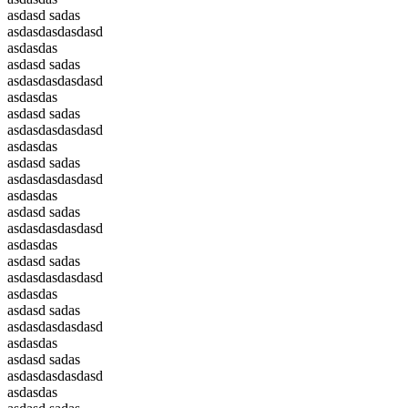
asdasd sadas
asdasdasdasdasd
asdasdas
asdasd sadas
asdasdasdasdasd
asdasdas
asdasd sadas
asdasdasdasdasd
asdasdas
asdasd sadas
asdasdasdasdasd
asdasdas
asdasd sadas
asdasdasdasdasd
asdasdas
asdasd sadas
asdasdasdasdasd
asdasdas
asdasd sadas
asdasdasdasdasd
asdasdas
asdasd sadas
asdasdasdasdasd
asdasdas