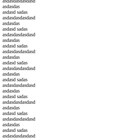
asdasdasdasdasd
asdasdas
asdasd sadas
asdasdasdasdasd
asdasdas
asdasd sadas
asdasdasdasdasd
asdasdas
asdasd sadas
asdasdasdasdasd
asdasdas
asdasd sadas
asdasdasdasdasd
asdasdas
asdasd sadas
asdasdasdasdasd
asdasdas
asdasd sadas
asdasdasdasdasd
asdasdas
asdasd sadas
asdasdasdasdasd
asdasdas
asdasd sadas
asdasdasdasdasd