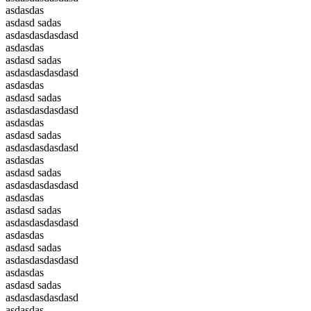
asdasdas
asdasd sadas
asdasdasdasdasd
asdasdas
asdasd sadas
asdasdasdasdasd
asdasdas
asdasd sadas
asdasdasdasdasd
asdasdas
asdasd sadas
asdasdasdasdasd
asdasdas
asdasd sadas
asdasdasdasdasd
asdasdas
asdasd sadas
asdasdasdasdasd
asdasdas
asdasd sadas
asdasdasdasdasd
asdasdas
asdasd sadas
asdasdasdasdasd
asdasdas