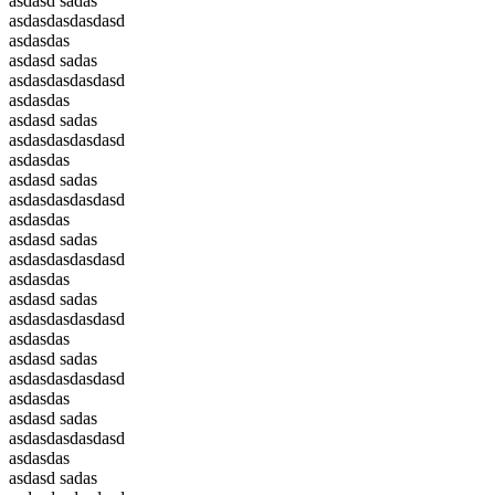
asdasd sadas
asdasdasdasdasd
asdasdas
asdasd sadas
asdasdasdasdasd
asdasdas
asdasd sadas
asdasdasdasdasd
asdasdas
asdasd sadas
asdasdasdasdasd
asdasdas
asdasd sadas
asdasdasdasdasd
asdasdas
asdasd sadas
asdasdasdasdasd
asdasdas
asdasd sadas
asdasdasdasdasd
asdasdas
asdasd sadas
asdasdasdasdasd
asdasdas
asdasd sadas