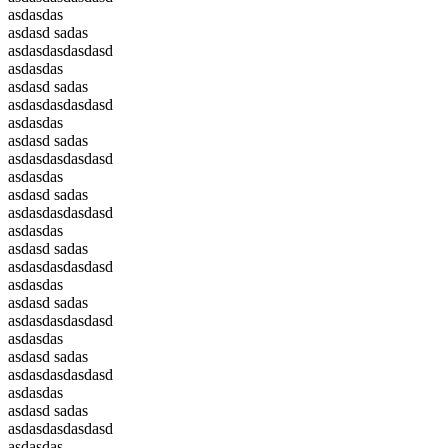
asdasdas
asdasd sadas
asdasdasdasdasd
asdasdas
asdasd sadas
asdasdasdasdasd
asdasdas
asdasd sadas
asdasdasdasdasd
asdasdas
asdasd sadas
asdasdasdasdasd
asdasdas
asdasd sadas
asdasdasdasdasd
asdasdas
asdasd sadas
asdasdasdasdasd
asdasdas
asdasd sadas
asdasdasdasdasd
asdasdas
asdasd sadas
asdasdasdasdasd
asdasdas