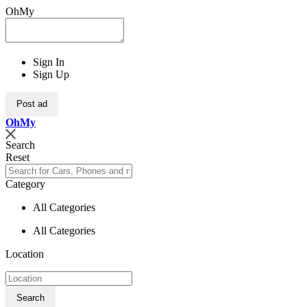
OhMy
Sign In
Sign Up
Post ad
Oh
My
Search
Reset
Category
All Categories
All Categories
Location
Search