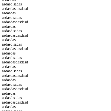
asdasd sadas
asdasdasdasdasd
asdasdas
asdasd sadas
asdasdasdasdasd
asdasdas
asdasd sadas
asdasdasdasdasd
asdasdas
asdasd sadas
asdasdasdasdasd
asdasdas
asdasd sadas
asdasdasdasdasd
asdasdas
asdasd sadas
asdasdasdasdasd
asdasdas
asdasd sadas
asdasdasdasdasd
asdasdas
asdasd sadas
asdasdasdasdasd
asdasdas