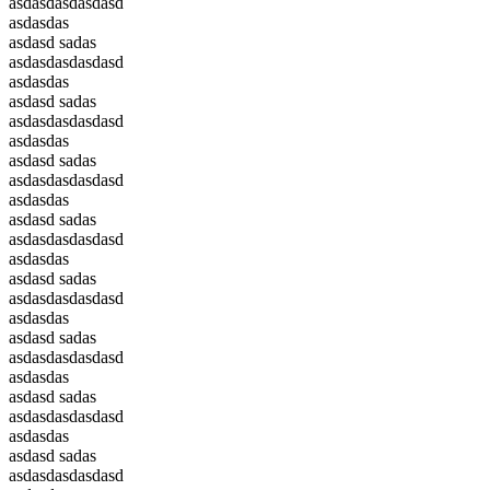
asdasdasdasdasd
asdasdas
asdasd sadas
asdasdasdasdasd
asdasdas
asdasd sadas
asdasdasdasdasd
asdasdas
asdasd sadas
asdasdasdasdasd
asdasdas
asdasd sadas
asdasdasdasdasd
asdasdas
asdasd sadas
asdasdasdasdasd
asdasdas
asdasd sadas
asdasdasdasdasd
asdasdas
asdasd sadas
asdasdasdasdasd
asdasdas
asdasd sadas
asdasdasdasdasd