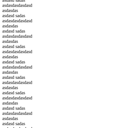
asdasd sadas
asdasdasdasdasd
asdasdas
asdasd sadas
asdasdasdasdasd
asdasdas
asdasd sadas
asdasdasdasdasd
asdasdas
asdasd sadas
asdasdasdasdasd
asdasdas
asdasd sadas
asdasdasdasdasd
asdasdas
asdasd sadas
asdasdasdasdasd
asdasdas
asdasd sadas
asdasdasdasdasd
asdasdas
asdasd sadas
asdasdasdasdasd
asdasdas
asdasd sadas