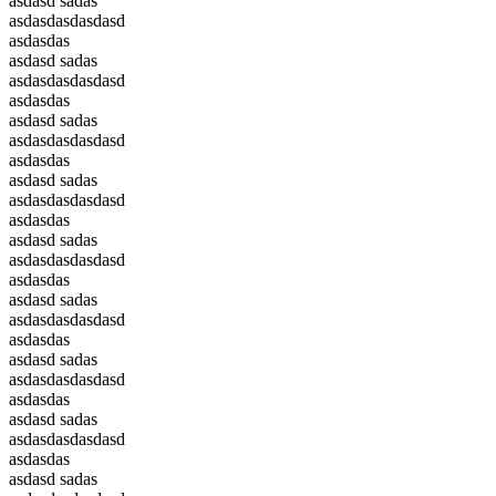
asdasd sadas
asdasdasdasdasd
asdasdas
asdasd sadas
asdasdasdasdasd
asdasdas
asdasd sadas
asdasdasdasdasd
asdasdas
asdasd sadas
asdasdasdasdasd
asdasdas
asdasd sadas
asdasdasdasdasd
asdasdas
asdasd sadas
asdasdasdasdasd
asdasdas
asdasd sadas
asdasdasdasdasd
asdasdas
asdasd sadas
asdasdasdasdasd
asdasdas
asdasd sadas