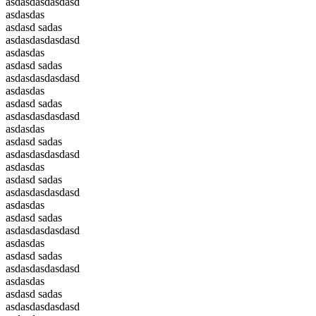
asdasdasdasdasd
asdasdas
asdasd sadas
asdasdasdasdasd
asdasdas
asdasd sadas
asdasdasdasdasd
asdasdas
asdasd sadas
asdasdasdasdasd
asdasdas
asdasd sadas
asdasdasdasdasd
asdasdas
asdasd sadas
asdasdasdasdasd
asdasdas
asdasd sadas
asdasdasdasdasd
asdasdas
asdasd sadas
asdasdasdasdasd
asdasdas
asdasd sadas
asdasdasdasdasd