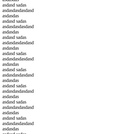
asdasd sadas
asdasdasdasdasd
asdasdas
asdasd sadas
asdasdasdasdasd
asdasdas
asdasd sadas
asdasdasdasdasd
asdasdas
asdasd sadas
asdasdasdasdasd
asdasdas
asdasd sadas
asdasdasdasdasd
asdasdas
asdasd sadas
asdasdasdasdasd
asdasdas
asdasd sadas
asdasdasdasdasd
asdasdas
asdasd sadas
asdasdasdasdasd
asdasdas