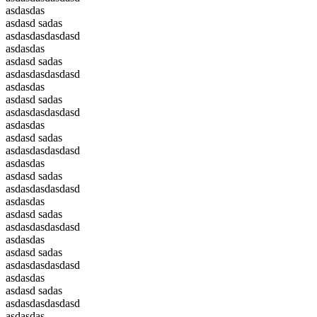
asdasdas
asdasd sadas
asdasdasdasdasd
asdasdas
asdasd sadas
asdasdasdasdasd
asdasdas
asdasd sadas
asdasdasdasdasd
asdasdas
asdasd sadas
asdasdasdasdasd
asdasdas
asdasd sadas
asdasdasdasdasd
asdasdas
asdasd sadas
asdasdasdasdasd
asdasdas
asdasd sadas
asdasdasdasdasd
asdasdas
asdasd sadas
asdasdasdasdasd
asdasdas