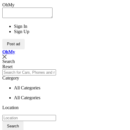
OhMy
Sign In
Sign Up
Post ad
Oh
My
Search
Reset
Category
All Categories
All Categories
Location
Search