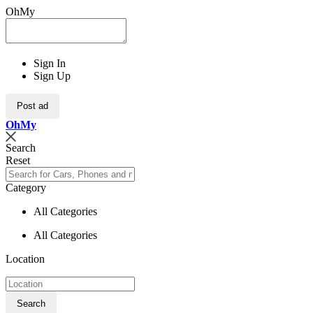
OhMy
Sign In
Sign Up
Post ad
Oh
My
Search
Reset
Category
All Categories
All Categories
Location
Search