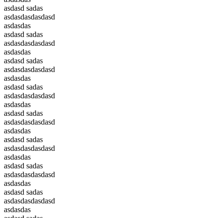
asdasd sadas
asdasdasdasdasd
asdasdas
asdasd sadas
asdasdasdasdasd
asdasdas
asdasd sadas
asdasdasdasdasd
asdasdas
asdasd sadas
asdasdasdasdasd
asdasdas
asdasd sadas
asdasdasdasdasd
asdasdas
asdasd sadas
asdasdasdasdasd
asdasdas
asdasd sadas
asdasdasdasdasd
asdasdas
asdasd sadas
asdasdasdasdasd
asdasdas