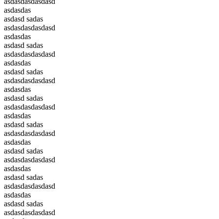
asdasdasdasdasd
asdasdas
asdasd sadas
asdasdasdasdasd
asdasdas
asdasd sadas
asdasdasdasdasd
asdasdas
asdasd sadas
asdasdasdasdasd
asdasdas
asdasd sadas
asdasdasdasdasd
asdasdas
asdasd sadas
asdasdasdasdasd
asdasdas
asdasd sadas
asdasdasdasdasd
asdasdas
asdasd sadas
asdasdasdasdasd
asdasdas
asdasd sadas
asdasdasdasdasd