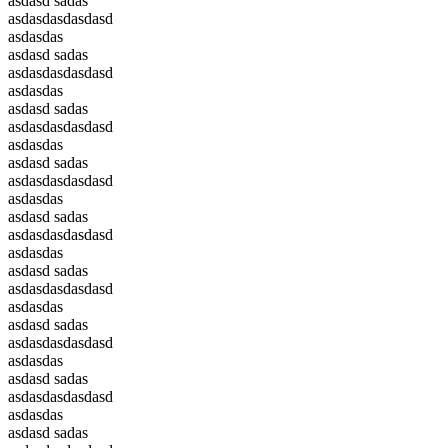
asdasd sadas
asdasdasdasdasd
asdasdas
asdasd sadas
asdasdasdasdasd
asdasdas
asdasd sadas
asdasdasdasdasd
asdasdas
asdasd sadas
asdasdasdasdasd
asdasdas
asdasd sadas
asdasdasdasdasd
asdasdas
asdasd sadas
asdasdasdasdasd
asdasdas
asdasd sadas
asdasdasdasdasd
asdasdas
asdasd sadas
asdasdasdasdasd
asdasdas
asdasd sadas