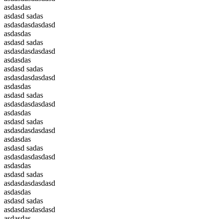
asdasdas
asdasd sadas
asdasdasdasdasd
asdasdas
asdasd sadas
asdasdasdasdasd
asdasdas
asdasd sadas
asdasdasdasdasd
asdasdas
asdasd sadas
asdasdasdasdasd
asdasdas
asdasd sadas
asdasdasdasdasd
asdasdas
asdasd sadas
asdasdasdasdasd
asdasdas
asdasd sadas
asdasdasdasdasd
asdasdas
asdasd sadas
asdasdasdasdasd
asdasdas