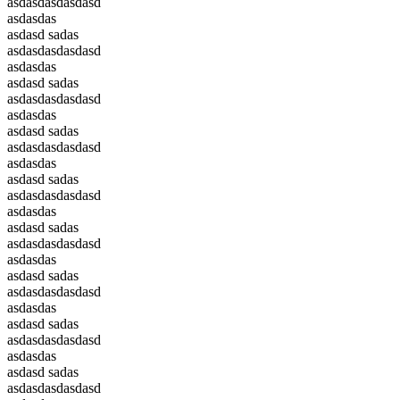
asdasdasdasdasd
asdasdas
asdasd sadas
asdasdasdasdasd
asdasdas
asdasd sadas
asdasdasdasdasd
asdasdas
asdasd sadas
asdasdasdasdasd
asdasdas
asdasd sadas
asdasdasdasdasd
asdasdas
asdasd sadas
asdasdasdasdasd
asdasdas
asdasd sadas
asdasdasdasdasd
asdasdas
asdasd sadas
asdasdasdasdasd
asdasdas
asdasd sadas
asdasdasdasdasd