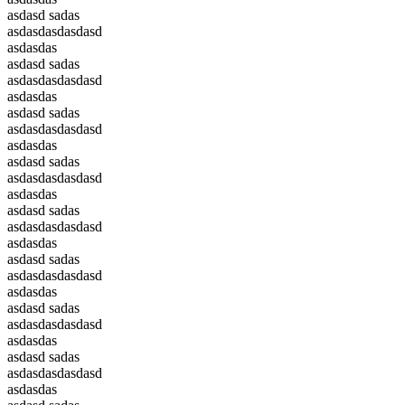
asdasd sadas
asdasdasdasdasd
asdasdas
asdasd sadas
asdasdasdasdasd
asdasdas
asdasd sadas
asdasdasdasdasd
asdasdas
asdasd sadas
asdasdasdasdasd
asdasdas
asdasd sadas
asdasdasdasdasd
asdasdas
asdasd sadas
asdasdasdasdasd
asdasdas
asdasd sadas
asdasdasdasdasd
asdasdas
asdasd sadas
asdasdasdasdasd
asdasdas