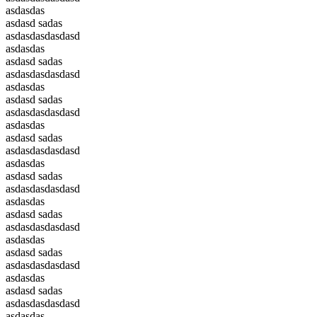
asdasdas
asdasd sadas
asdasdasdasdasd
asdasdas
asdasd sadas
asdasdasdasdasd
asdasdas
asdasd sadas
asdasdasdasdasd
asdasdas
asdasd sadas
asdasdasdasdasd
asdasdas
asdasd sadas
asdasdasdasdasd
asdasdas
asdasd sadas
asdasdasdasdasd
asdasdas
asdasd sadas
asdasdasdasdasd
asdasdas
asdasd sadas
asdasdasdasdasd
asdasdas