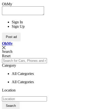
OhMy
Sign In
Sign Up
Post ad
Oh
My
Search
Reset
Category
All Categories
All Categories
Location
Search