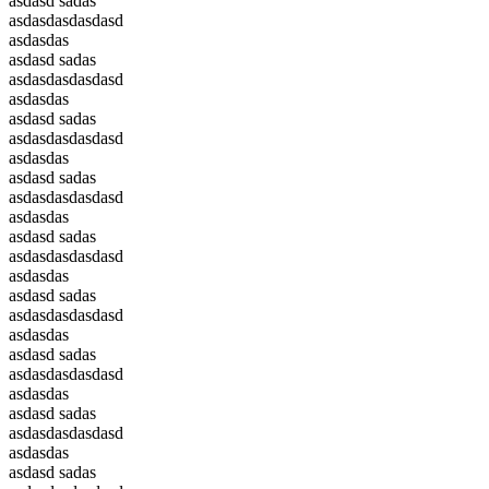
asdasd sadas
asdasdasdasdasd
asdasdas
asdasd sadas
asdasdasdasdasd
asdasdas
asdasd sadas
asdasdasdasdasd
asdasdas
asdasd sadas
asdasdasdasdasd
asdasdas
asdasd sadas
asdasdasdasdasd
asdasdas
asdasd sadas
asdasdasdasdasd
asdasdas
asdasd sadas
asdasdasdasdasd
asdasdas
asdasd sadas
asdasdasdasdasd
asdasdas
asdasd sadas