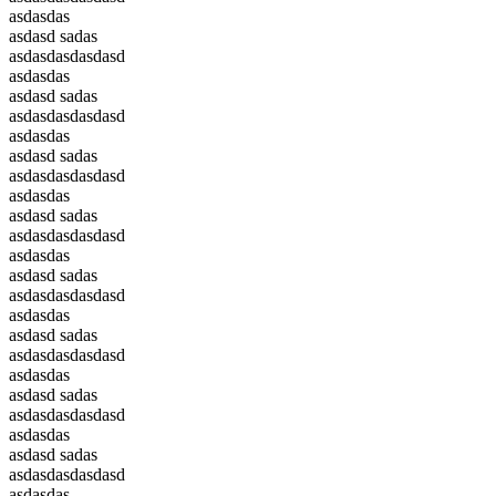
asdasdas
asdasd sadas
asdasdasdasdasd
asdasdas
asdasd sadas
asdasdasdasdasd
asdasdas
asdasd sadas
asdasdasdasdasd
asdasdas
asdasd sadas
asdasdasdasdasd
asdasdas
asdasd sadas
asdasdasdasdasd
asdasdas
asdasd sadas
asdasdasdasdasd
asdasdas
asdasd sadas
asdasdasdasdasd
asdasdas
asdasd sadas
asdasdasdasdasd
asdasdas