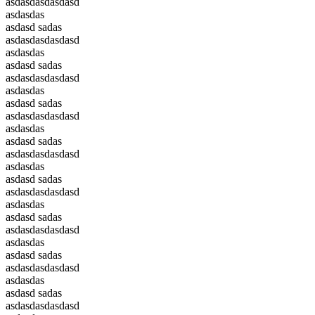
asdasdasdasdasd
asdasdas
asdasd sadas
asdasdasdasdasd
asdasdas
asdasd sadas
asdasdasdasdasd
asdasdas
asdasd sadas
asdasdasdasdasd
asdasdas
asdasd sadas
asdasdasdasdasd
asdasdas
asdasd sadas
asdasdasdasdasd
asdasdas
asdasd sadas
asdasdasdasdasd
asdasdas
asdasd sadas
asdasdasdasdasd
asdasdas
asdasd sadas
asdasdasdasdasd