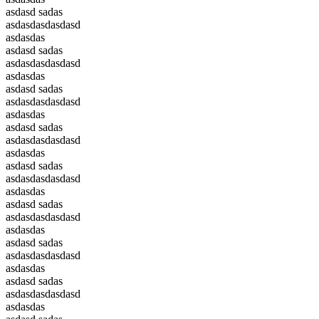
asdasd sadas
asdasdasdasdasd
asdasdas
asdasd sadas
asdasdasdasdasd
asdasdas
asdasd sadas
asdasdasdasdasd
asdasdas
asdasd sadas
asdasdasdasdasd
asdasdas
asdasd sadas
asdasdasdasdasd
asdasdas
asdasd sadas
asdasdasdasdasd
asdasdas
asdasd sadas
asdasdasdasdasd
asdasdas
asdasd sadas
asdasdasdasdasd
asdasdas