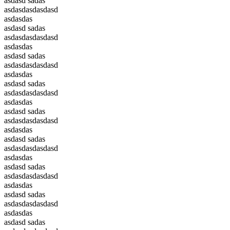
asdasd sadas
asdasdasdasdasd
asdasdas
asdasd sadas
asdasdasdasdasd
asdasdas
asdasd sadas
asdasdasdasdasd
asdasdas
asdasd sadas
asdasdasdasdasd
asdasdas
asdasd sadas
asdasdasdasdasd
asdasdas
asdasd sadas
asdasdasdasdasd
asdasdas
asdasd sadas
asdasdasdasdasd
asdasdas
asdasd sadas
asdasdasdasdasd
asdasdas
asdasd sadas