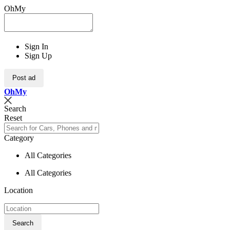
OhMy
Sign In
Sign Up
Post ad
Oh
My
Search
Reset
Category
All Categories
All Categories
Location
Search