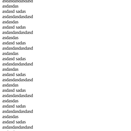
asdasdasdasdasd
asdasdas
asdasd sadas
asdasdasdasdasd
asdasdas
asdasd sadas
asdasdasdasdasd
asdasdas
asdasd sadas
asdasdasdasdasd
asdasdas
asdasd sadas
asdasdasdasdasd
asdasdas
asdasd sadas
asdasdasdasdasd
asdasdas
asdasd sadas
asdasdasdasdasd
asdasdas
asdasd sadas
asdasdasdasdasd
asdasdas
asdasd sadas
asdasdasdasdasd