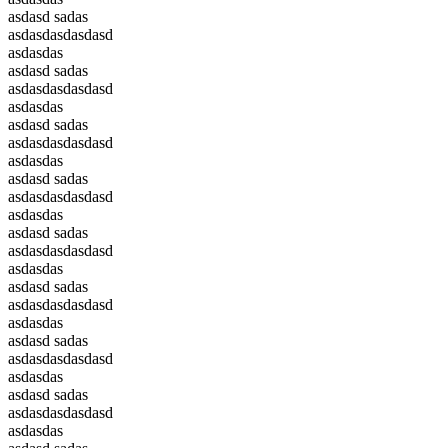
asdasd sadas
asdasdasdasdasd
asdasdas
asdasd sadas
asdasdasdasdasd
asdasdas
asdasd sadas
asdasdasdasdasd
asdasdas
asdasd sadas
asdasdasdasdasd
asdasdas
asdasd sadas
asdasdasdasdasd
asdasdas
asdasd sadas
asdasdasdasdasd
asdasdas
asdasd sadas
asdasdasdasdasd
asdasdas
asdasd sadas
asdasdasdasdasd
asdasdas