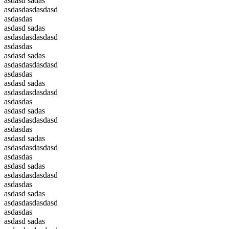
asdasd sadas
asdasdasdasdasd
asdasdas
asdasd sadas
asdasdasdasdasd
asdasdas
asdasd sadas
asdasdasdasdasd
asdasdas
asdasd sadas
asdasdasdasdasd
asdasdas
asdasd sadas
asdasdasdasdasd
asdasdas
asdasd sadas
asdasdasdasdasd
asdasdas
asdasd sadas
asdasdasdasdasd
asdasdas
asdasd sadas
asdasdasdasdasd
asdasdas
asdasd sadas