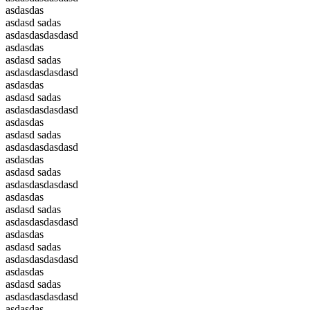
asdasdas
asdasd sadas
asdasdasdasdasd
asdasdas
asdasd sadas
asdasdasdasdasd
asdasdas
asdasd sadas
asdasdasdasdasd
asdasdas
asdasd sadas
asdasdasdasdasd
asdasdas
asdasd sadas
asdasdasdasdasd
asdasdas
asdasd sadas
asdasdasdasdasd
asdasdas
asdasd sadas
asdasdasdasdasd
asdasdas
asdasd sadas
asdasdasdasdasd
asdasdas