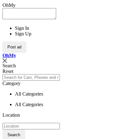
OhMy
Sign In
Sign Up
Post ad
Oh
My
Search
Reset
Category
All Categories
All Categories
Location
Search