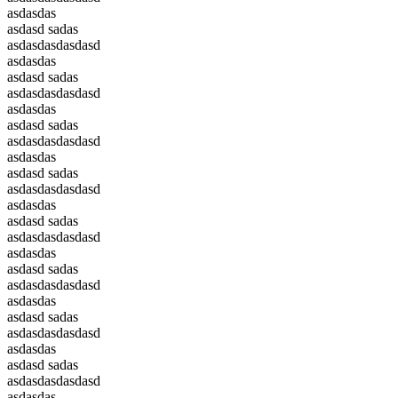
asdasdas
asdasd sadas
asdasdasdasdasd
asdasdas
asdasd sadas
asdasdasdasdasd
asdasdas
asdasd sadas
asdasdasdasdasd
asdasdas
asdasd sadas
asdasdasdasdasd
asdasdas
asdasd sadas
asdasdasdasdasd
asdasdas
asdasd sadas
asdasdasdasdasd
asdasdas
asdasd sadas
asdasdasdasdasd
asdasdas
asdasd sadas
asdasdasdasdasd
asdasdas