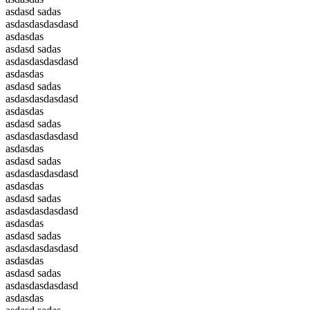
asdasd sadas
asdasdasdasdasd
asdasdas
asdasd sadas
asdasdasdasdasd
asdasdas
asdasd sadas
asdasdasdasdasd
asdasdas
asdasd sadas
asdasdasdasdasd
asdasdas
asdasd sadas
asdasdasdasdasd
asdasdas
asdasd sadas
asdasdasdasdasd
asdasdas
asdasd sadas
asdasdasdasdasd
asdasdas
asdasd sadas
asdasdasdasdasd
asdasdas