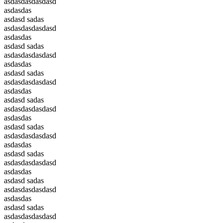
asdasdasdasdasd
asdasdas
asdasd sadas
asdasdasdasdasd
asdasdas
asdasd sadas
asdasdasdasdasd
asdasdas
asdasd sadas
asdasdasdasdasd
asdasdas
asdasd sadas
asdasdasdasdasd
asdasdas
asdasd sadas
asdasdasdasdasd
asdasdas
asdasd sadas
asdasdasdasdasd
asdasdas
asdasd sadas
asdasdasdasdasd
asdasdas
asdasd sadas
asdasdasdasdasd