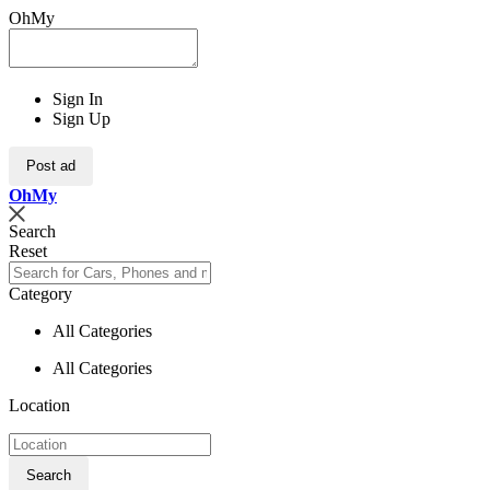
OhMy
Sign In
Sign Up
Post ad
Oh
My
Search
Reset
Category
All Categories
All Categories
Location
Search