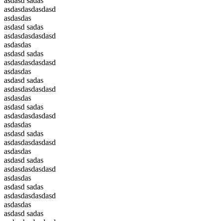
asdasd sadas
asdasdasdasdasd
asdasdas
asdasd sadas
asdasdasdasdasd
asdasdas
asdasd sadas
asdasdasdasdasd
asdasdas
asdasd sadas
asdasdasdasdasd
asdasdas
asdasd sadas
asdasdasdasdasd
asdasdas
asdasd sadas
asdasdasdasdasd
asdasdas
asdasd sadas
asdasdasdasdasd
asdasdas
asdasd sadas
asdasdasdasdasd
asdasdas
asdasd sadas