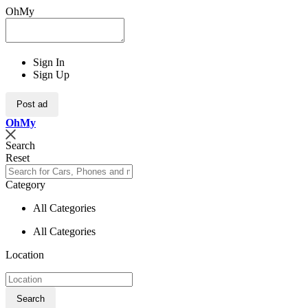
OhMy
Sign In
Sign Up
Post ad
Oh
My
Search
Reset
Category
All Categories
All Categories
Location
Search