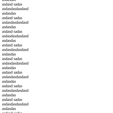
asdasd sadas
asdasdasdasdasd
asdasdas
asdasd sadas
asdasdasdasdasd
asdasdas
asdasd sadas
asdasdasdasdasd
asdasdas
asdasd sadas
asdasdasdasdasd
asdasdas
asdasd sadas
asdasdasdasdasd
asdasdas
asdasd sadas
asdasdasdasdasd
asdasdas
asdasd sadas
asdasdasdasdasd
asdasdas
asdasd sadas
asdasdasdasdasd
asdasdas