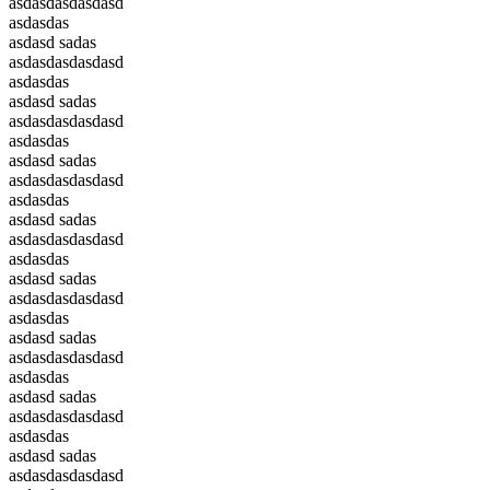
asdasdasdasdasd
asdasdas
asdasd sadas
asdasdasdasdasd
asdasdas
asdasd sadas
asdasdasdasdasd
asdasdas
asdasd sadas
asdasdasdasdasd
asdasdas
asdasd sadas
asdasdasdasdasd
asdasdas
asdasd sadas
asdasdasdasdasd
asdasdas
asdasd sadas
asdasdasdasdasd
asdasdas
asdasd sadas
asdasdasdasdasd
asdasdas
asdasd sadas
asdasdasdasdasd