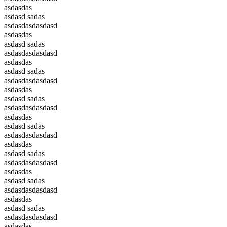
asdasdas
asdasd sadas
asdasdasdasdasd
asdasdas
asdasd sadas
asdasdasdasdasd
asdasdas
asdasd sadas
asdasdasdasdasd
asdasdas
asdasd sadas
asdasdasdasdasd
asdasdas
asdasd sadas
asdasdasdasdasd
asdasdas
asdasd sadas
asdasdasdasdasd
asdasdas
asdasd sadas
asdasdasdasdasd
asdasdas
asdasd sadas
asdasdasdasdasd
asdasdas