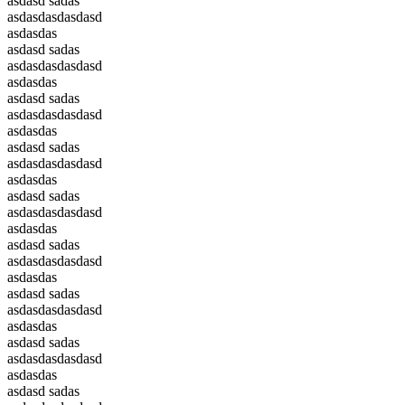
asdasd sadas
asdasdasdasdasd
asdasdas
asdasd sadas
asdasdasdasdasd
asdasdas
asdasd sadas
asdasdasdasdasd
asdasdas
asdasd sadas
asdasdasdasdasd
asdasdas
asdasd sadas
asdasdasdasdasd
asdasdas
asdasd sadas
asdasdasdasdasd
asdasdas
asdasd sadas
asdasdasdasdasd
asdasdas
asdasd sadas
asdasdasdasdasd
asdasdas
asdasd sadas