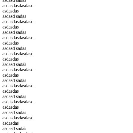
asdasd sadas
asdasdasdasdasd
asdasdas
asdasd sadas
asdasdasdasdasd
asdasdas
asdasd sadas
asdasdasdasdasd
asdasdas
asdasd sadas
asdasdasdasdasd
asdasdas
asdasd sadas
asdasdasdasdasd
asdasdas
asdasd sadas
asdasdasdasdasd
asdasdas
asdasd sadas
asdasdasdasdasd
asdasdas
asdasd sadas
asdasdasdasdasd
asdasdas
asdasd sadas