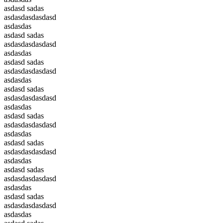
asdasd sadas
asdasdasdasdasd
asdasdas
asdasd sadas
asdasdasdasdasd
asdasdas
asdasd sadas
asdasdasdasdasd
asdasdas
asdasd sadas
asdasdasdasdasd
asdasdas
asdasd sadas
asdasdasdasdasd
asdasdas
asdasd sadas
asdasdasdasdasd
asdasdas
asdasd sadas
asdasdasdasdasd
asdasdas
asdasd sadas
asdasdasdasdasd
asdasdas