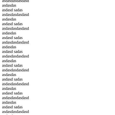
asdasdasdasdasd
asdasdas
asdasd sadas
asdasdasdasdasd
asdasdas
asdasd sadas
asdasdasdasdasd
asdasdas
asdasd sadas
asdasdasdasdasd
asdasdas
asdasd sadas
asdasdasdasdasd
asdasdas
asdasd sadas
asdasdasdasdasd
asdasdas
asdasd sadas
asdasdasdasdasd
asdasdas
asdasd sadas
asdasdasdasdasd
asdasdas
asdasd sadas
asdasdasdasdasd