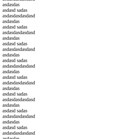
asdasdas
asdasd sadas
asdasdasdasdasd
asdasdas
asdasd sadas
asdasdasdasdasd
asdasdas
asdasd sadas
asdasdasdasdasd
asdasdas
asdasd sadas
asdasdasdasdasd
asdasdas
asdasd sadas
asdasdasdasdasd
asdasdas
asdasd sadas
asdasdasdasdasd
asdasdas
asdasd sadas
asdasdasdasdasd
asdasdas
asdasd sadas
asdasdasdasdasd
asdasdas