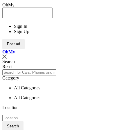
OhMy
Sign In
Sign Up
Post ad
Oh
My
Search
Reset
Category
All Categories
All Categories
Location
Search