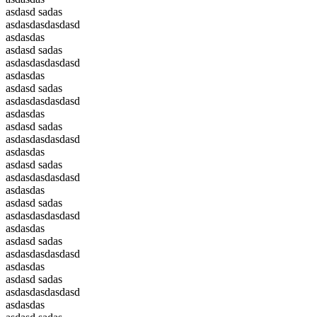
asdasd sadas
asdasdasdasdasd
asdasdas
asdasd sadas
asdasdasdasdasd
asdasdas
asdasd sadas
asdasdasdasdasd
asdasdas
asdasd sadas
asdasdasdasdasd
asdasdas
asdasd sadas
asdasdasdasdasd
asdasdas
asdasd sadas
asdasdasdasdasd
asdasdas
asdasd sadas
asdasdasdasdasd
asdasdas
asdasd sadas
asdasdasdasdasd
asdasdas