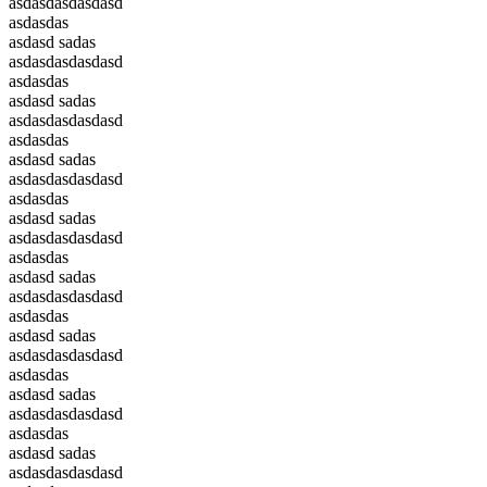
asdasdasdasdasd
asdasdas
asdasd sadas
asdasdasdasdasd
asdasdas
asdasd sadas
asdasdasdasdasd
asdasdas
asdasd sadas
asdasdasdasdasd
asdasdas
asdasd sadas
asdasdasdasdasd
asdasdas
asdasd sadas
asdasdasdasdasd
asdasdas
asdasd sadas
asdasdasdasdasd
asdasdas
asdasd sadas
asdasdasdasdasd
asdasdas
asdasd sadas
asdasdasdasdasd