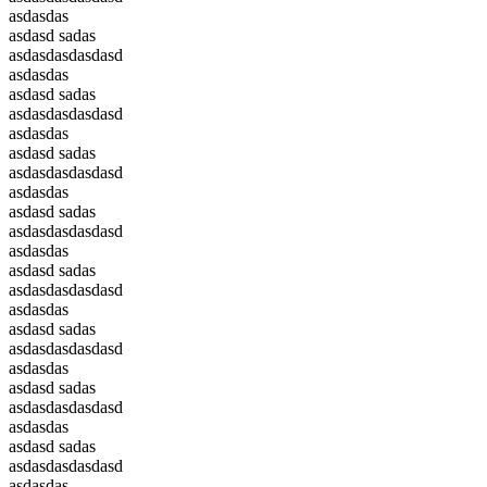
asdasdas
asdasd sadas
asdasdasdasdasd
asdasdas
asdasd sadas
asdasdasdasdasd
asdasdas
asdasd sadas
asdasdasdasdasd
asdasdas
asdasd sadas
asdasdasdasdasd
asdasdas
asdasd sadas
asdasdasdasdasd
asdasdas
asdasd sadas
asdasdasdasdasd
asdasdas
asdasd sadas
asdasdasdasdasd
asdasdas
asdasd sadas
asdasdasdasdasd
asdasdas