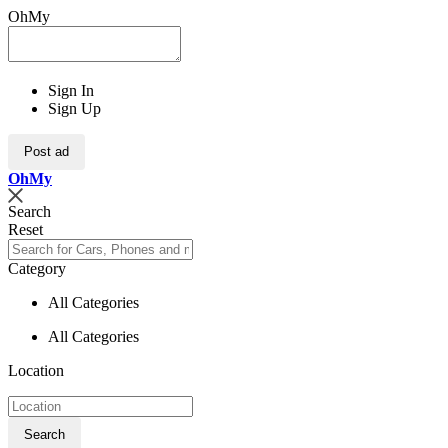
OhMy
Sign In
Sign Up
Post ad
Oh
My
Search
Reset
Category
All Categories
All Categories
Location
Search