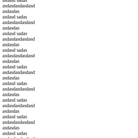
asdasd sadas
asdasdasdasdasd
asdasdas
asdasd sadas
asdasdasdasdasd
asdasdas
asdasd sadas
asdasdasdasdasd
asdasdas
asdasd sadas
asdasdasdasdasd
asdasdas
asdasd sadas
asdasdasdasdasd
asdasdas
asdasd sadas
asdasdasdasdasd
asdasdas
asdasd sadas
asdasdasdasdasd
asdasdas
asdasd sadas
asdasdasdasdasd
asdasdas
asdasd sadas