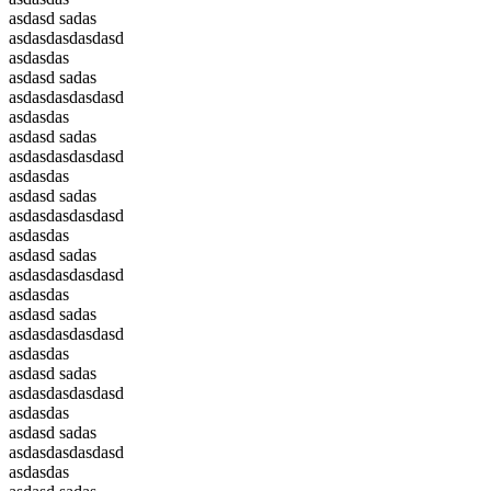
asdasd sadas
asdasdasdasdasd
asdasdas
asdasd sadas
asdasdasdasdasd
asdasdas
asdasd sadas
asdasdasdasdasd
asdasdas
asdasd sadas
asdasdasdasdasd
asdasdas
asdasd sadas
asdasdasdasdasd
asdasdas
asdasd sadas
asdasdasdasdasd
asdasdas
asdasd sadas
asdasdasdasdasd
asdasdas
asdasd sadas
asdasdasdasdasd
asdasdas