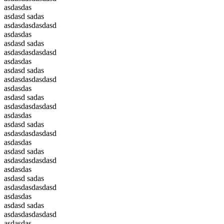
asdasdas
asdasd sadas
asdasdasdasdasd
asdasdas
asdasd sadas
asdasdasdasdasd
asdasdas
asdasd sadas
asdasdasdasdasd
asdasdas
asdasd sadas
asdasdasdasdasd
asdasdas
asdasd sadas
asdasdasdasdasd
asdasdas
asdasd sadas
asdasdasdasdasd
asdasdas
asdasd sadas
asdasdasdasdasd
asdasdas
asdasd sadas
asdasdasdasdasd
asdasdas