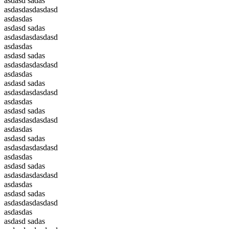
asdasd sadas
asdasdasdasdasd
asdasdas
asdasd sadas
asdasdasdasdasd
asdasdas
asdasd sadas
asdasdasdasdasd
asdasdas
asdasd sadas
asdasdasdasdasd
asdasdas
asdasd sadas
asdasdasdasdasd
asdasdas
asdasd sadas
asdasdasdasdasd
asdasdas
asdasd sadas
asdasdasdasdasd
asdasdas
asdasd sadas
asdasdasdasdasd
asdasdas
asdasd sadas