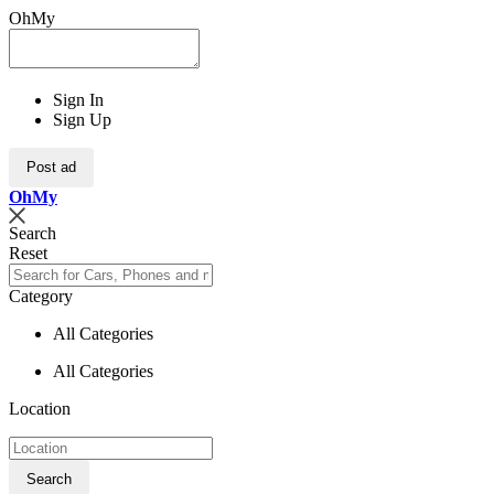
OhMy
Sign In
Sign Up
Post ad
Oh
My
Search
Reset
Category
All Categories
All Categories
Location
Search