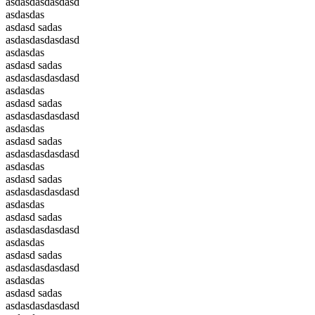
asdasdasdasdasd
asdasdas
asdasd sadas
asdasdasdasdasd
asdasdas
asdasd sadas
asdasdasdasdasd
asdasdas
asdasd sadas
asdasdasdasdasd
asdasdas
asdasd sadas
asdasdasdasdasd
asdasdas
asdasd sadas
asdasdasdasdasd
asdasdas
asdasd sadas
asdasdasdasdasd
asdasdas
asdasd sadas
asdasdasdasdasd
asdasdas
asdasd sadas
asdasdasdasdasd