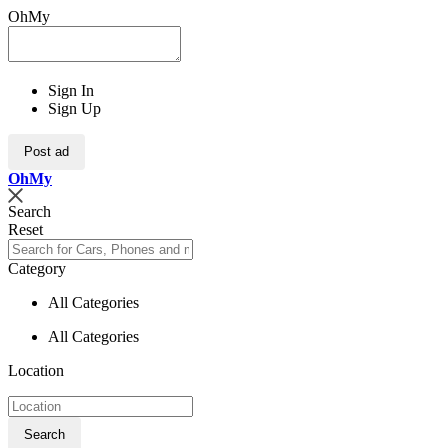
OhMy
Sign In
Sign Up
Post ad
Oh
My
Search
Reset
Category
All Categories
All Categories
Location
Search