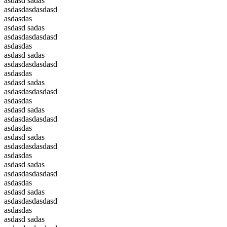
asdasd sadas
asdasdasdasdasd
asdasdas
asdasd sadas
asdasdasdasdasd
asdasdas
asdasd sadas
asdasdasdasdasd
asdasdas
asdasd sadas
asdasdasdasdasd
asdasdas
asdasd sadas
asdasdasdasdasd
asdasdas
asdasd sadas
asdasdasdasdasd
asdasdas
asdasd sadas
asdasdasdasdasd
asdasdas
asdasd sadas
asdasdasdasdasd
asdasdas
asdasd sadas