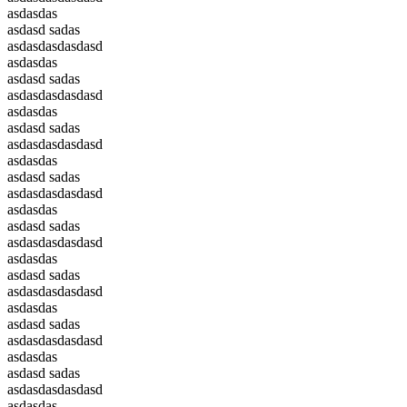
asdasdas
asdasd sadas
asdasdasdasdasd
asdasdas
asdasd sadas
asdasdasdasdasd
asdasdas
asdasd sadas
asdasdasdasdasd
asdasdas
asdasd sadas
asdasdasdasdasd
asdasdas
asdasd sadas
asdasdasdasdasd
asdasdas
asdasd sadas
asdasdasdasdasd
asdasdas
asdasd sadas
asdasdasdasdasd
asdasdas
asdasd sadas
asdasdasdasdasd
asdasdas