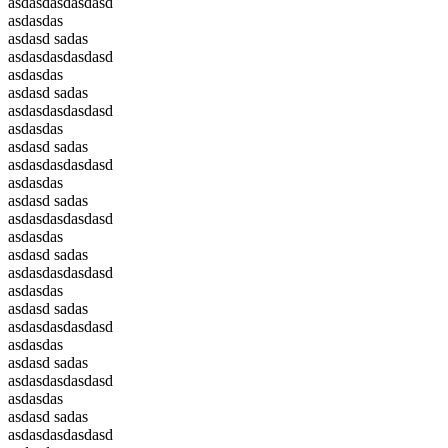
asdasdasdasdasd
asdasdas
asdasd sadas
asdasdasdasdasd
asdasdas
asdasd sadas
asdasdasdasdasd
asdasdas
asdasd sadas
asdasdasdasdasd
asdasdas
asdasd sadas
asdasdasdasdasd
asdasdas
asdasd sadas
asdasdasdasdasd
asdasdas
asdasd sadas
asdasdasdasdasd
asdasdas
asdasd sadas
asdasdasdasdasd
asdasdas
asdasd sadas
asdasdasdasdasd