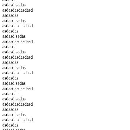
asdasd sadas
asdasdasdasdasd
asdasdas
asdasd sadas
asdasdasdasdasd
asdasdas
asdasd sadas
asdasdasdasdasd
asdasdas
asdasd sadas
asdasdasdasdasd
asdasdas
asdasd sadas
asdasdasdasdasd
asdasdas
asdasd sadas
asdasdasdasdasd
asdasdas
asdasd sadas
asdasdasdasdasd
asdasdas
asdasd sadas
asdasdasdasdasd
asdasdas