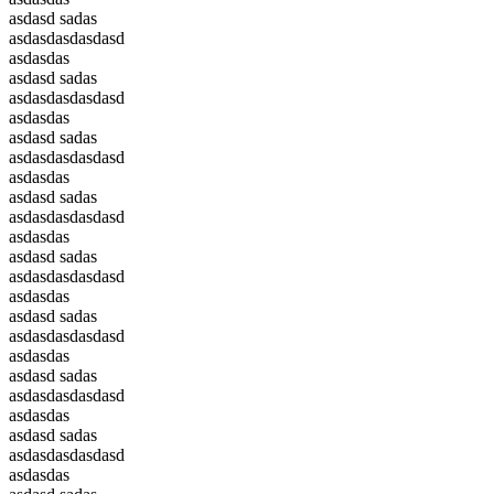
asdasd sadas
asdasdasdasdasd
asdasdas
asdasd sadas
asdasdasdasdasd
asdasdas
asdasd sadas
asdasdasdasdasd
asdasdas
asdasd sadas
asdasdasdasdasd
asdasdas
asdasd sadas
asdasdasdasdasd
asdasdas
asdasd sadas
asdasdasdasdasd
asdasdas
asdasd sadas
asdasdasdasdasd
asdasdas
asdasd sadas
asdasdasdasdasd
asdasdas