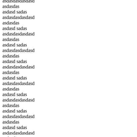
asdasdasdasdasd
asdasdas
asdasd sadas
asdasdasdasdasd
asdasdas
asdasd sadas
asdasdasdasdasd
asdasdas
asdasd sadas
asdasdasdasdasd
asdasdas
asdasd sadas
asdasdasdasdasd
asdasdas
asdasd sadas
asdasdasdasdasd
asdasdas
asdasd sadas
asdasdasdasdasd
asdasdas
asdasd sadas
asdasdasdasdasd
asdasdas
asdasd sadas
asdasdasdasdasd