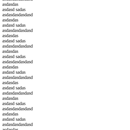
asdasdas
asdasd sadas
asdasdasdasdasd
asdasdas
asdasd sadas
asdasdasdasdasd
asdasdas
asdasd sadas
asdasdasdasdasd
asdasdas
asdasd sadas
asdasdasdasdasd
asdasdas
asdasd sadas
asdasdasdasdasd
asdasdas
asdasd sadas
asdasdasdasdasd
asdasdas
asdasd sadas
asdasdasdasdasd
asdasdas
asdasd sadas
asdasdasdasdasd
asdasdas