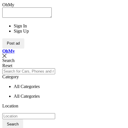
OhMy
Sign In
Sign Up
Post ad
Oh
My
Search
Reset
Category
All Categories
All Categories
Location
Search