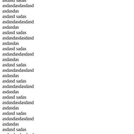
asdasd sadas
asdasdasdasdasd
asdasdas
asdasd sadas
asdasdasdasdasd
asdasdas
asdasd sadas
asdasdasdasdasd
asdasdas
asdasd sadas
asdasdasdasdasd
asdasdas
asdasd sadas
asdasdasdasdasd
asdasdas
asdasd sadas
asdasdasdasdasd
asdasdas
asdasd sadas
asdasdasdasdasd
asdasdas
asdasd sadas
asdasdasdasdasd
asdasdas
asdasd sadas