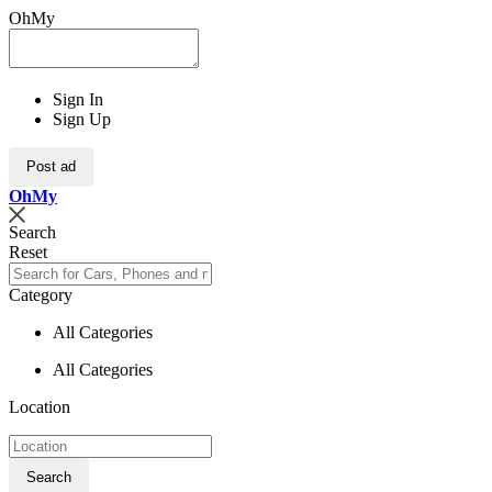
OhMy
Sign In
Sign Up
Post ad
Oh
My
Search
Reset
Category
All Categories
All Categories
Location
Search