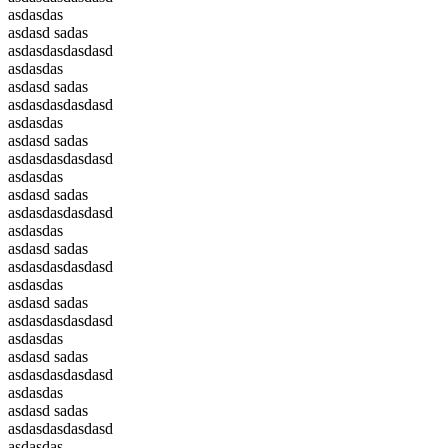
asdasdas
asdasd sadas
asdasdasdasdasd
asdasdas
asdasd sadas
asdasdasdasdasd
asdasdas
asdasd sadas
asdasdasdasdasd
asdasdas
asdasd sadas
asdasdasdasdasd
asdasdas
asdasd sadas
asdasdasdasdasd
asdasdas
asdasd sadas
asdasdasdasdasd
asdasdas
asdasd sadas
asdasdasdasdasd
asdasdas
asdasd sadas
asdasdasdasdasd
asdasdas