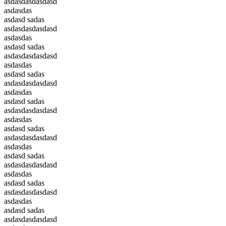
asdasdasdasdasd
asdasdas
asdasd sadas
asdasdasdasdasd
asdasdas
asdasd sadas
asdasdasdasdasd
asdasdas
asdasd sadas
asdasdasdasdasd
asdasdas
asdasd sadas
asdasdasdasdasd
asdasdas
asdasd sadas
asdasdasdasdasd
asdasdas
asdasd sadas
asdasdasdasdasd
asdasdas
asdasd sadas
asdasdasdasdasd
asdasdas
asdasd sadas
asdasdasdasdasd