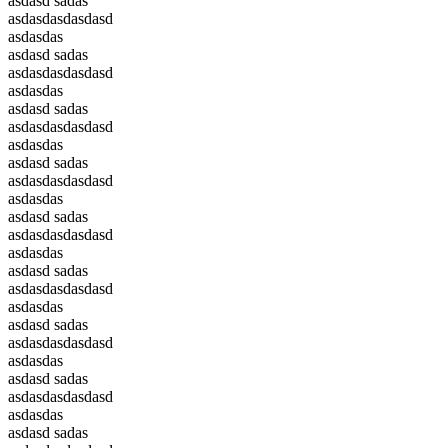
asdasd sadas
asdasdasdasdasd
asdasdas
asdasd sadas
asdasdasdasdasd
asdasdas
asdasd sadas
asdasdasdasdasd
asdasdas
asdasd sadas
asdasdasdasdasd
asdasdas
asdasd sadas
asdasdasdasdasd
asdasdas
asdasd sadas
asdasdasdasdasd
asdasdas
asdasd sadas
asdasdasdasdasd
asdasdas
asdasd sadas
asdasdasdasdasd
asdasdas
asdasd sadas