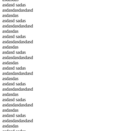
asdasd sadas
asdasdasdasdasd
asdasdas
asdasd sadas
asdasdasdasdasd
asdasdas
asdasd sadas
asdasdasdasdasd
asdasdas
asdasd sadas
asdasdasdasdasd
asdasdas
asdasd sadas
asdasdasdasdasd
asdasdas
asdasd sadas
asdasdasdasdasd
asdasdas
asdasd sadas
asdasdasdasdasd
asdasdas
asdasd sadas
asdasdasdasdasd
asdasdas