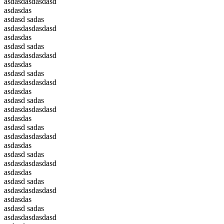
asdasdasdasdasd
asdasdas
asdasd sadas
asdasdasdasdasd
asdasdas
asdasd sadas
asdasdasdasdasd
asdasdas
asdasd sadas
asdasdasdasdasd
asdasdas
asdasd sadas
asdasdasdasdasd
asdasdas
asdasd sadas
asdasdasdasdasd
asdasdas
asdasd sadas
asdasdasdasdasd
asdasdas
asdasd sadas
asdasdasdasdasd
asdasdas
asdasd sadas
asdasdasdasdasd