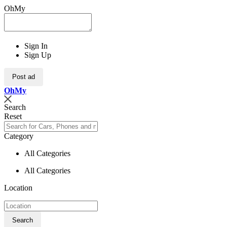
OhMy
Sign In
Sign Up
Post ad
Oh
My
Search
Reset
Category
All Categories
All Categories
Location
Search