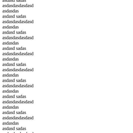
asdasd sadas
asdasdasdasdasd
asdasdas
asdasd sadas
asdasdasdasdasd
asdasdas
asdasd sadas
asdasdasdasdasd
asdasdas
asdasd sadas
asdasdasdasdasd
asdasdas
asdasd sadas
asdasdasdasdasd
asdasdas
asdasd sadas
asdasdasdasdasd
asdasdas
asdasd sadas
asdasdasdasdasd
asdasdas
asdasd sadas
asdasdasdasdasd
asdasdas
asdasd sadas