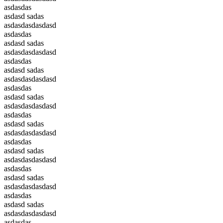
asdasdas
asdasd sadas
asdasdasdasdasd
asdasdas
asdasd sadas
asdasdasdasdasd
asdasdas
asdasd sadas
asdasdasdasdasd
asdasdas
asdasd sadas
asdasdasdasdasd
asdasdas
asdasd sadas
asdasdasdasdasd
asdasdas
asdasd sadas
asdasdasdasdasd
asdasdas
asdasd sadas
asdasdasdasdasd
asdasdas
asdasd sadas
asdasdasdasdasd
asdasdas