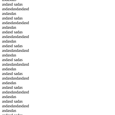
asdasd sadas
asdasdasdasdasd
asdasdas
asdasd sadas
asdasdasdasdasd
asdasdas
asdasd sadas
asdasdasdasdasd
asdasdas
asdasd sadas
asdasdasdasdasd
asdasdas
asdasd sadas
asdasdasdasdasd
asdasdas
asdasd sadas
asdasdasdasdasd
asdasdas
asdasd sadas
asdasdasdasdasd
asdasdas
asdasd sadas
asdasdasdasdasd
asdasdas