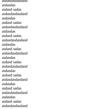
asdasdasdasdasd
asdasdas
asdasd sadas
asdasdasdasdasd
asdasdas
asdasd sadas
asdasdasdasdasd
asdasdas
asdasd sadas
asdasdasdasdasd
asdasdas
asdasd sadas
asdasdasdasdasd
asdasdas
asdasd sadas
asdasdasdasdasd
asdasdas
asdasd sadas
asdasdasdasdasd
asdasdas
asdasd sadas
asdasdasdasdasd
asdasdas
asdasd sadas
asdasdasdasdasd