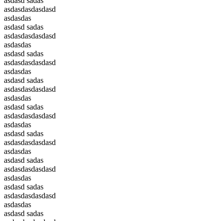
asdasd sadas
asdasdasdasdasd
asdasdas
asdasd sadas
asdasdasdasdasd
asdasdas
asdasd sadas
asdasdasdasdasd
asdasdas
asdasd sadas
asdasdasdasdasd
asdasdas
asdasd sadas
asdasdasdasdasd
asdasdas
asdasd sadas
asdasdasdasdasd
asdasdas
asdasd sadas
asdasdasdasdasd
asdasdas
asdasd sadas
asdasdasdasdasd
asdasdas
asdasd sadas