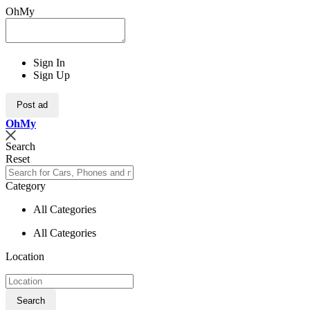
OhMy
Sign In
Sign Up
Post ad
Oh
My
Search
Reset
Category
All Categories
All Categories
Location
Search