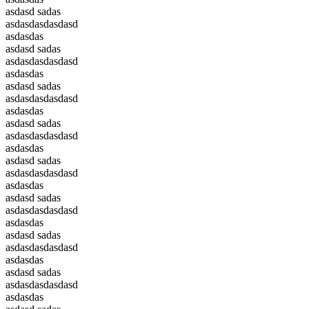
asdasd sadas
asdasdasdasdasd
asdasdas
asdasd sadas
asdasdasdasdasd
asdasdas
asdasd sadas
asdasdasdasdasd
asdasdas
asdasd sadas
asdasdasdasdasd
asdasdas
asdasd sadas
asdasdasdasdasd
asdasdas
asdasd sadas
asdasdasdasdasd
asdasdas
asdasd sadas
asdasdasdasdasd
asdasdas
asdasd sadas
asdasdasdasdasd
asdasdas