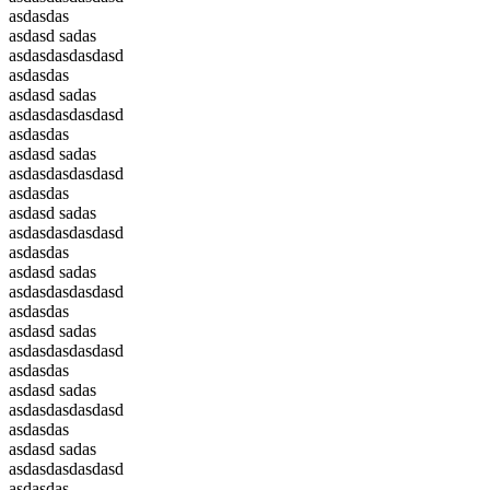
asdasdas
asdasd sadas
asdasdasdasdasd
asdasdas
asdasd sadas
asdasdasdasdasd
asdasdas
asdasd sadas
asdasdasdasdasd
asdasdas
asdasd sadas
asdasdasdasdasd
asdasdas
asdasd sadas
asdasdasdasdasd
asdasdas
asdasd sadas
asdasdasdasdasd
asdasdas
asdasd sadas
asdasdasdasdasd
asdasdas
asdasd sadas
asdasdasdasdasd
asdasdas