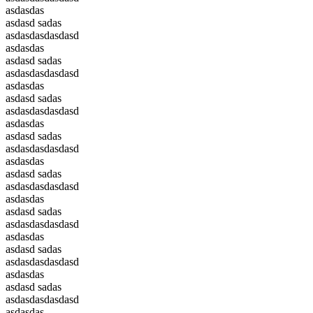
asdasdas
asdasd sadas
asdasdasdasdasd
asdasdas
asdasd sadas
asdasdasdasdasd
asdasdas
asdasd sadas
asdasdasdasdasd
asdasdas
asdasd sadas
asdasdasdasdasd
asdasdas
asdasd sadas
asdasdasdasdasd
asdasdas
asdasd sadas
asdasdasdasdasd
asdasdas
asdasd sadas
asdasdasdasdasd
asdasdas
asdasd sadas
asdasdasdasdasd
asdasdas