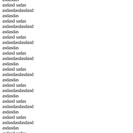
asdasd sadas
asdasdasdasdasd
asdasdas
asdasd sadas
asdasdasdasdasd
asdasdas
asdasd sadas
asdasdasdasdasd
asdasdas
asdasd sadas
asdasdasdasdasd
asdasdas
asdasd sadas
asdasdasdasdasd
asdasdas
asdasd sadas
asdasdasdasdasd
asdasdas
asdasd sadas
asdasdasdasdasd
asdasdas
asdasd sadas
asdasdasdasdasd
asdasdas