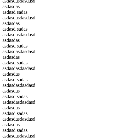
asdasdasdasdasd
asdasdas
asdasd sadas
asdasdasdasdasd
asdasdas
asdasd sadas
asdasdasdasdasd
asdasdas
asdasd sadas
asdasdasdasdasd
asdasdas
asdasd sadas
asdasdasdasdasd
asdasdas
asdasd sadas
asdasdasdasdasd
asdasdas
asdasd sadas
asdasdasdasdasd
asdasdas
asdasd sadas
asdasdasdasdasd
asdasdas
asdasd sadas
asdasdasdasdasd