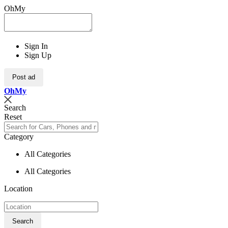
OhMy
Sign In
Sign Up
Post ad
Oh
My
Search
Reset
Category
All Categories
All Categories
Location
Search