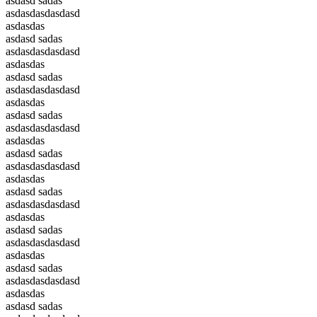
asdasd sadas
asdasdasdasdasd
asdasdas
asdasd sadas
asdasdasdasdasd
asdasdas
asdasd sadas
asdasdasdasdasd
asdasdas
asdasd sadas
asdasdasdasdasd
asdasdas
asdasd sadas
asdasdasdasdasd
asdasdas
asdasd sadas
asdasdasdasdasd
asdasdas
asdasd sadas
asdasdasdasdasd
asdasdas
asdasd sadas
asdasdasdasdasd
asdasdas
asdasd sadas