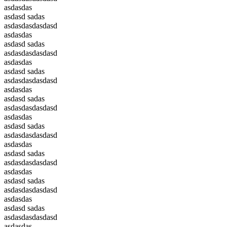
asdasdas
asdasd sadas
asdasdasdasdasd
asdasdas
asdasd sadas
asdasdasdasdasd
asdasdas
asdasd sadas
asdasdasdasdasd
asdasdas
asdasd sadas
asdasdasdasdasd
asdasdas
asdasd sadas
asdasdasdasdasd
asdasdas
asdasd sadas
asdasdasdasdasd
asdasdas
asdasd sadas
asdasdasdasdasd
asdasdas
asdasd sadas
asdasdasdasdasd
asdasdas