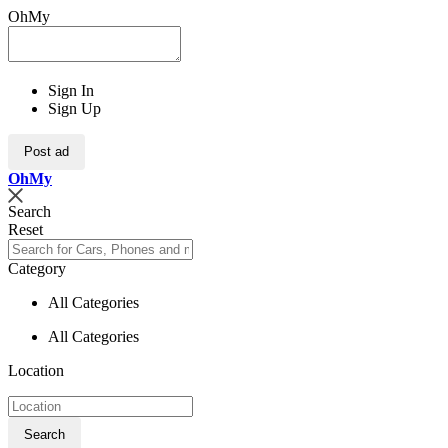
OhMy
Sign In
Sign Up
Post ad
Oh
My
Search
Reset
Category
All Categories
All Categories
Location
Search