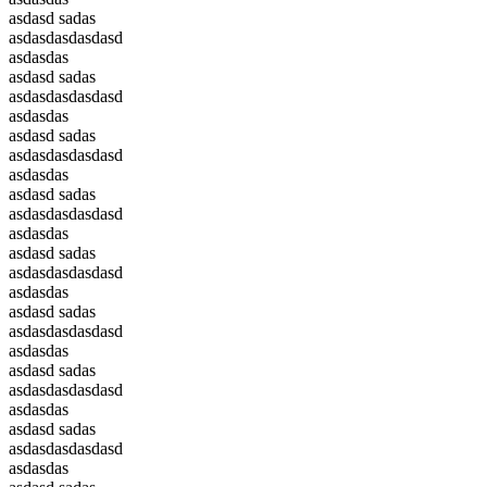
asdasd sadas
asdasdasdasdasd
asdasdas
asdasd sadas
asdasdasdasdasd
asdasdas
asdasd sadas
asdasdasdasdasd
asdasdas
asdasd sadas
asdasdasdasdasd
asdasdas
asdasd sadas
asdasdasdasdasd
asdasdas
asdasd sadas
asdasdasdasdasd
asdasdas
asdasd sadas
asdasdasdasdasd
asdasdas
asdasd sadas
asdasdasdasdasd
asdasdas