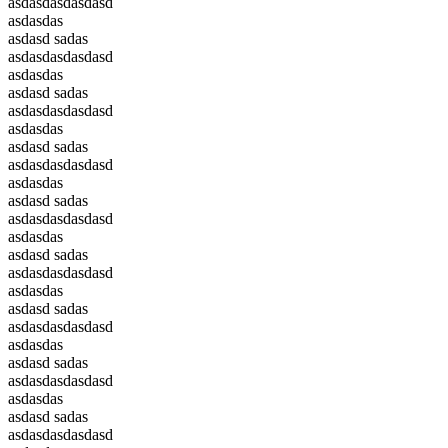
asdasdasdasdasd
asdasdas
asdasd sadas
asdasdasdasdasd
asdasdas
asdasd sadas
asdasdasdasdasd
asdasdas
asdasd sadas
asdasdasdasdasd
asdasdas
asdasd sadas
asdasdasdasdasd
asdasdas
asdasd sadas
asdasdasdasdasd
asdasdas
asdasd sadas
asdasdasdasdasd
asdasdas
asdasd sadas
asdasdasdasdasd
asdasdas
asdasd sadas
asdasdasdasdasd