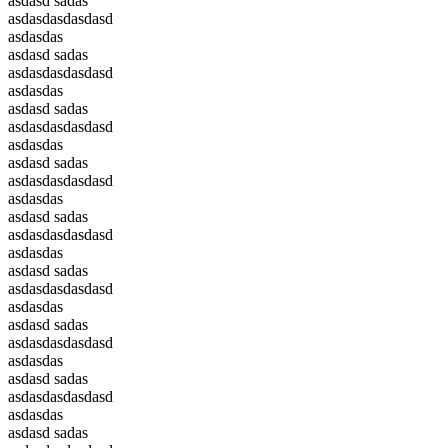
asdasd sadas
asdasdasdasdasd
asdasdas
asdasd sadas
asdasdasdasdasd
asdasdas
asdasd sadas
asdasdasdasdasd
asdasdas
asdasd sadas
asdasdasdasdasd
asdasdas
asdasd sadas
asdasdasdasdasd
asdasdas
asdasd sadas
asdasdasdasdasd
asdasdas
asdasd sadas
asdasdasdasdasd
asdasdas
asdasd sadas
asdasdasdasdasd
asdasdas
asdasd sadas