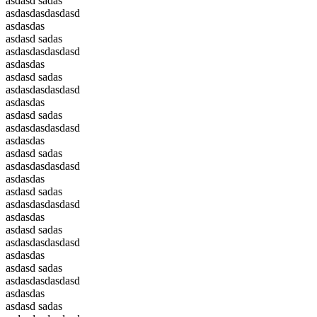
asdasd sadas
asdasdasdasdasd
asdasdas
asdasd sadas
asdasdasdasdasd
asdasdas
asdasd sadas
asdasdasdasdasd
asdasdas
asdasd sadas
asdasdasdasdasd
asdasdas
asdasd sadas
asdasdasdasdasd
asdasdas
asdasd sadas
asdasdasdasdasd
asdasdas
asdasd sadas
asdasdasdasdasd
asdasdas
asdasd sadas
asdasdasdasdasd
asdasdas
asdasd sadas