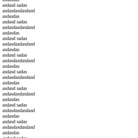
asdasd sadas
asdasdasdasdasd
asdasdas
asdasd sadas
asdasdasdasdasd
asdasdas
asdasd sadas
asdasdasdasdasd
asdasdas
asdasd sadas
asdasdasdasdasd
asdasdas
asdasd sadas
asdasdasdasdasd
asdasdas
asdasd sadas
asdasdasdasdasd
asdasdas
asdasd sadas
asdasdasdasdasd
asdasdas
asdasd sadas
asdasdasdasdasd
asdasdas