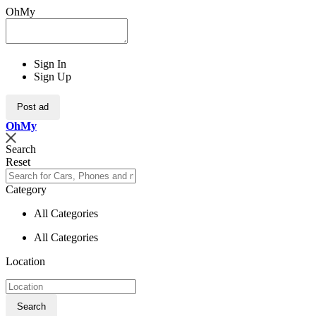
OhMy
Sign In
Sign Up
Post ad
Oh
My
Search
Reset
Category
All Categories
All Categories
Location
Search