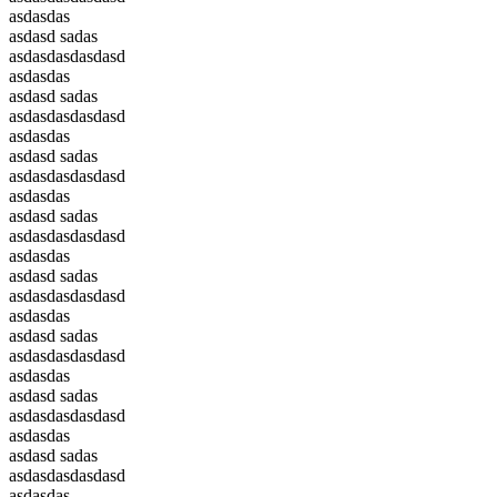
asdasdas
asdasd sadas
asdasdasdasdasd
asdasdas
asdasd sadas
asdasdasdasdasd
asdasdas
asdasd sadas
asdasdasdasdasd
asdasdas
asdasd sadas
asdasdasdasdasd
asdasdas
asdasd sadas
asdasdasdasdasd
asdasdas
asdasd sadas
asdasdasdasdasd
asdasdas
asdasd sadas
asdasdasdasdasd
asdasdas
asdasd sadas
asdasdasdasdasd
asdasdas