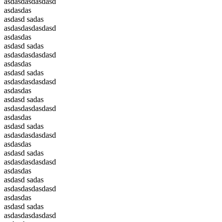
asdasdasdasdasd
asdasdas
asdasd sadas
asdasdasdasdasd
asdasdas
asdasd sadas
asdasdasdasdasd
asdasdas
asdasd sadas
asdasdasdasdasd
asdasdas
asdasd sadas
asdasdasdasdasd
asdasdas
asdasd sadas
asdasdasdasdasd
asdasdas
asdasd sadas
asdasdasdasdasd
asdasdas
asdasd sadas
asdasdasdasdasd
asdasdas
asdasd sadas
asdasdasdasdasd