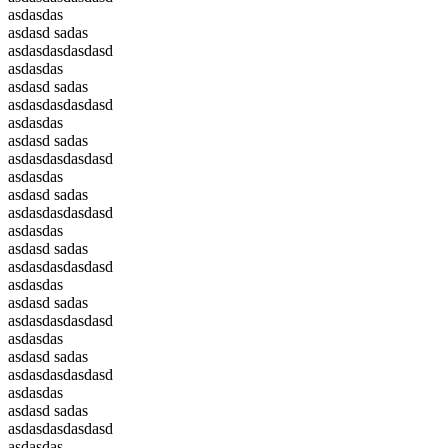
asdasdas
asdasd sadas
asdasdasdasdasd
asdasdas
asdasd sadas
asdasdasdasdasd
asdasdas
asdasd sadas
asdasdasdasdasd
asdasdas
asdasd sadas
asdasdasdasdasd
asdasdas
asdasd sadas
asdasdasdasdasd
asdasdas
asdasd sadas
asdasdasdasdasd
asdasdas
asdasd sadas
asdasdasdasdasd
asdasdas
asdasd sadas
asdasdasdasdasd
asdasdas