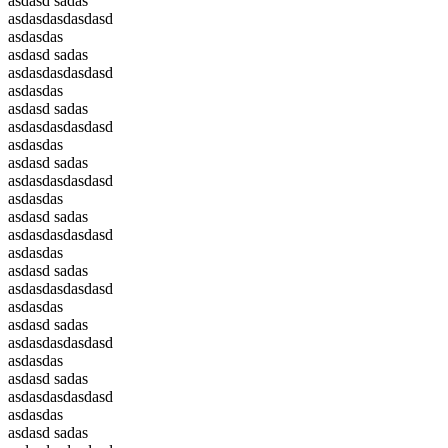
asdasd sadas
asdasdasdasdasd
asdasdas
asdasd sadas
asdasdasdasdasd
asdasdas
asdasd sadas
asdasdasdasdasd
asdasdas
asdasd sadas
asdasdasdasdasd
asdasdas
asdasd sadas
asdasdasdasdasd
asdasdas
asdasd sadas
asdasdasdasdasd
asdasdas
asdasd sadas
asdasdasdasdasd
asdasdas
asdasd sadas
asdasdasdasdasd
asdasdas
asdasd sadas