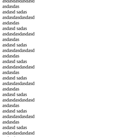
asdasdasdasdasd
asdasdas
asdasd sadas
asdasdasdasdasd
asdasdas
asdasd sadas
asdasdasdasdasd
asdasdas
asdasd sadas
asdasdasdasdasd
asdasdas
asdasd sadas
asdasdasdasdasd
asdasdas
asdasd sadas
asdasdasdasdasd
asdasdas
asdasd sadas
asdasdasdasdasd
asdasdas
asdasd sadas
asdasdasdasdasd
asdasdas
asdasd sadas
asdasdasdasdasd