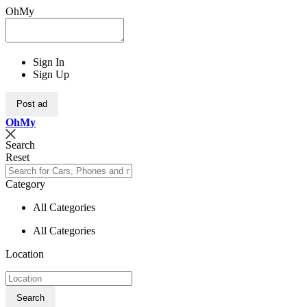
OhMy
Sign In
Sign Up
Post ad
Oh
My
Search
Reset
Category
All Categories
All Categories
Location
Search