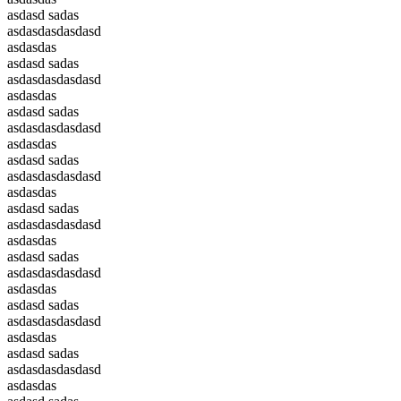
asdasd sadas
asdasdasdasdasd
asdasdas
asdasd sadas
asdasdasdasdasd
asdasdas
asdasd sadas
asdasdasdasdasd
asdasdas
asdasd sadas
asdasdasdasdasd
asdasdas
asdasd sadas
asdasdasdasdasd
asdasdas
asdasd sadas
asdasdasdasdasd
asdasdas
asdasd sadas
asdasdasdasdasd
asdasdas
asdasd sadas
asdasdasdasdasd
asdasdas