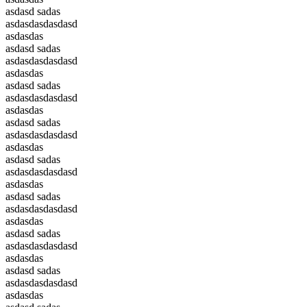
asdasd sadas
asdasdasdasdasd
asdasdas
asdasd sadas
asdasdasdasdasd
asdasdas
asdasd sadas
asdasdasdasdasd
asdasdas
asdasd sadas
asdasdasdasdasd
asdasdas
asdasd sadas
asdasdasdasdasd
asdasdas
asdasd sadas
asdasdasdasdasd
asdasdas
asdasd sadas
asdasdasdasdasd
asdasdas
asdasd sadas
asdasdasdasdasd
asdasdas