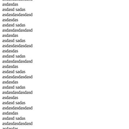
asdasdas
asdasd sadas
asdasdasdasdasd
asdasdas
asdasd sadas
asdasdasdasdasd
asdasdas
asdasd sadas
asdasdasdasdasd
asdasdas
asdasd sadas
asdasdasdasdasd
asdasdas
asdasd sadas
asdasdasdasdasd
asdasdas
asdasd sadas
asdasdasdasdasd
asdasdas
asdasd sadas
asdasdasdasdasd
asdasdas
asdasd sadas
asdasdasdasdasd
asdasdas