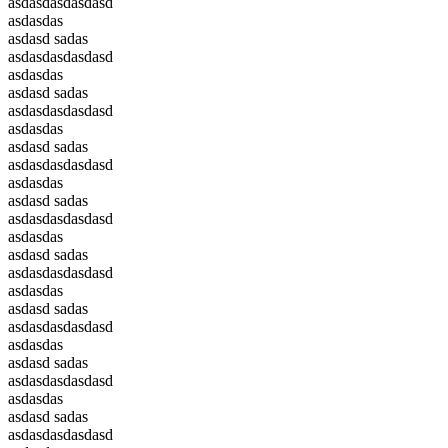
asdasdasdasdasd
asdasdas
asdasd sadas
asdasdasdasdasd
asdasdas
asdasd sadas
asdasdasdasdasd
asdasdas
asdasd sadas
asdasdasdasdasd
asdasdas
asdasd sadas
asdasdasdasdasd
asdasdas
asdasd sadas
asdasdasdasdasd
asdasdas
asdasd sadas
asdasdasdasdasd
asdasdas
asdasd sadas
asdasdasdasdasd
asdasdas
asdasd sadas
asdasdasdasdasd