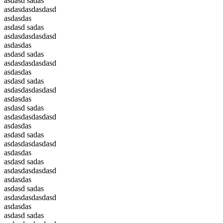
asdasd sadas
asdasdasdasdasd
asdasdas
asdasd sadas
asdasdasdasdasd
asdasdas
asdasd sadas
asdasdasdasdasd
asdasdas
asdasd sadas
asdasdasdasdasd
asdasdas
asdasd sadas
asdasdasdasdasd
asdasdas
asdasd sadas
asdasdasdasdasd
asdasdas
asdasd sadas
asdasdasdasdasd
asdasdas
asdasd sadas
asdasdasdasdasd
asdasdas
asdasd sadas