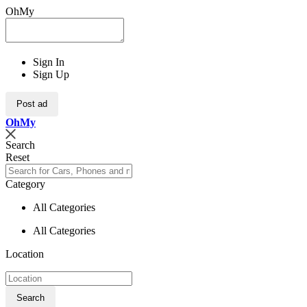
OhMy
Sign In
Sign Up
Post ad
Oh
My
Search
Reset
Category
All Categories
All Categories
Location
Search