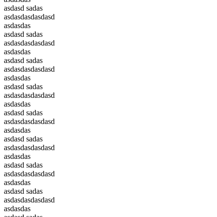
asdasd sadas
asdasdasdasdasd
asdasdas
asdasd sadas
asdasdasdasdasd
asdasdas
asdasd sadas
asdasdasdasdasd
asdasdas
asdasd sadas
asdasdasdasdasd
asdasdas
asdasd sadas
asdasdasdasdasd
asdasdas
asdasd sadas
asdasdasdasdasd
asdasdas
asdasd sadas
asdasdasdasdasd
asdasdas
asdasd sadas
asdasdasdasdasd
asdasdas