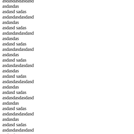
asdasdasdasdasd
asdasdas
asdasd sadas
asdasdasdasdasd
asdasdas
asdasd sadas
asdasdasdasdasd
asdasdas
asdasd sadas
asdasdasdasdasd
asdasdas
asdasd sadas
asdasdasdasdasd
asdasdas
asdasd sadas
asdasdasdasdasd
asdasdas
asdasd sadas
asdasdasdasdasd
asdasdas
asdasd sadas
asdasdasdasdasd
asdasdas
asdasd sadas
asdasdasdasdasd