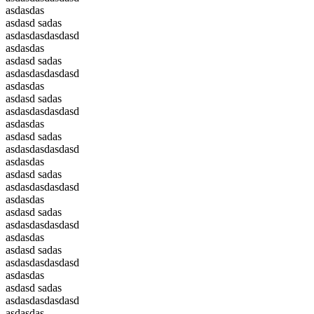
asdasdas
asdasd sadas
asdasdasdasdasd
asdasdas
asdasd sadas
asdasdasdasdasd
asdasdas
asdasd sadas
asdasdasdasdasd
asdasdas
asdasd sadas
asdasdasdasdasd
asdasdas
asdasd sadas
asdasdasdasdasd
asdasdas
asdasd sadas
asdasdasdasdasd
asdasdas
asdasd sadas
asdasdasdasdasd
asdasdas
asdasd sadas
asdasdasdasdasd
asdasdas