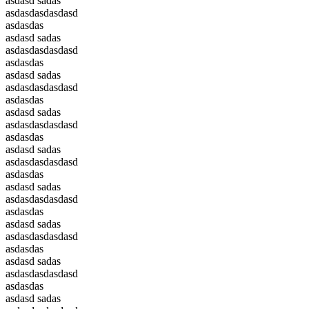
asdasd sadas
asdasdasdasdasd
asdasdas
asdasd sadas
asdasdasdasdasd
asdasdas
asdasd sadas
asdasdasdasdasd
asdasdas
asdasd sadas
asdasdasdasdasd
asdasdas
asdasd sadas
asdasdasdasdasd
asdasdas
asdasd sadas
asdasdasdasdasd
asdasdas
asdasd sadas
asdasdasdasdasd
asdasdas
asdasd sadas
asdasdasdasdasd
asdasdas
asdasd sadas