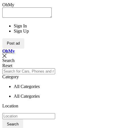
OhMy
Sign In
Sign Up
Post ad
Oh
My
Search
Reset
Category
All Categories
All Categories
Location
Search