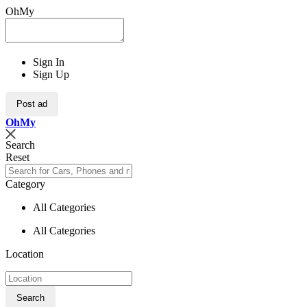
OhMy
Sign In
Sign Up
Post ad
Oh
My
Search
Reset
Category
All Categories
All Categories
Location
Search