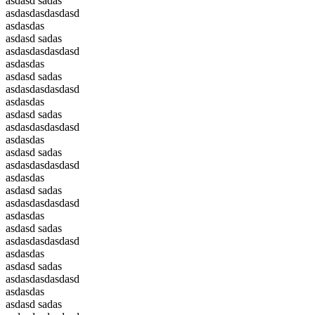
asdasd sadas
asdasdasdasdasd
asdasdas
asdasd sadas
asdasdasdasdasd
asdasdas
asdasd sadas
asdasdasdasdasd
asdasdas
asdasd sadas
asdasdasdasdasd
asdasdas
asdasd sadas
asdasdasdasdasd
asdasdas
asdasd sadas
asdasdasdasdasd
asdasdas
asdasd sadas
asdasdasdasdasd
asdasdas
asdasd sadas
asdasdasdasdasd
asdasdas
asdasd sadas