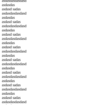
asdasdasdasdasd
asdasdas
asdasd sadas
asdasdasdasdasd
asdasdas
asdasd sadas
asdasdasdasdasd
asdasdas
asdasd sadas
asdasdasdasdasd
asdasdas
asdasd sadas
asdasdasdasdasd
asdasdas
asdasd sadas
asdasdasdasdasd
asdasdas
asdasd sadas
asdasdasdasdasd
asdasdas
asdasd sadas
asdasdasdasdasd
asdasdas
asdasd sadas
asdasdasdasdasd