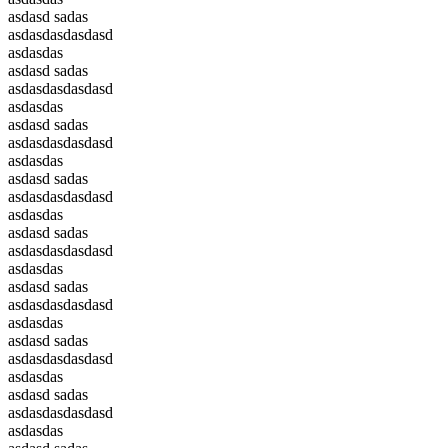
asdasd sadas
asdasdasdasdasd
asdasdas
asdasd sadas
asdasdasdasdasd
asdasdas
asdasd sadas
asdasdasdasdasd
asdasdas
asdasd sadas
asdasdasdasdasd
asdasdas
asdasd sadas
asdasdasdasdasd
asdasdas
asdasd sadas
asdasdasdasdasd
asdasdas
asdasd sadas
asdasdasdasdasd
asdasdas
asdasd sadas
asdasdasdasdasd
asdasdas