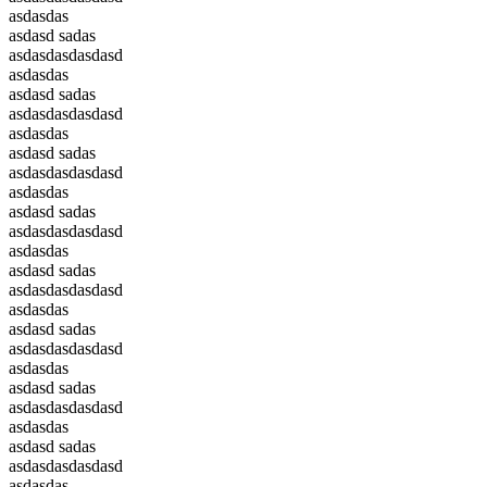
asdasdas
asdasd sadas
asdasdasdasdasd
asdasdas
asdasd sadas
asdasdasdasdasd
asdasdas
asdasd sadas
asdasdasdasdasd
asdasdas
asdasd sadas
asdasdasdasdasd
asdasdas
asdasd sadas
asdasdasdasdasd
asdasdas
asdasd sadas
asdasdasdasdasd
asdasdas
asdasd sadas
asdasdasdasdasd
asdasdas
asdasd sadas
asdasdasdasdasd
asdasdas