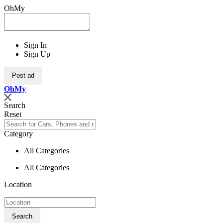
OhMy
Sign In
Sign Up
Post ad
Oh
My
Search
Reset
Category
All Categories
All Categories
Location
Search