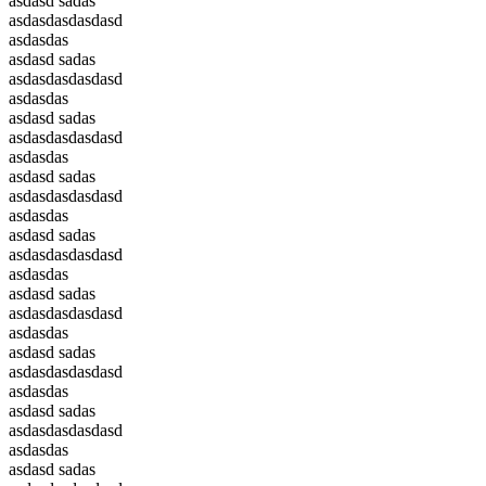
asdasd sadas
asdasdasdasdasd
asdasdas
asdasd sadas
asdasdasdasdasd
asdasdas
asdasd sadas
asdasdasdasdasd
asdasdas
asdasd sadas
asdasdasdasdasd
asdasdas
asdasd sadas
asdasdasdasdasd
asdasdas
asdasd sadas
asdasdasdasdasd
asdasdas
asdasd sadas
asdasdasdasdasd
asdasdas
asdasd sadas
asdasdasdasdasd
asdasdas
asdasd sadas