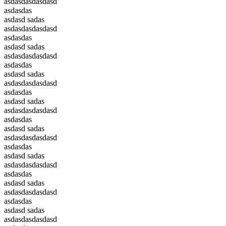
asdasdasdasdasd
asdasdas
asdasd sadas
asdasdasdasdasd
asdasdas
asdasd sadas
asdasdasdasdasd
asdasdas
asdasd sadas
asdasdasdasdasd
asdasdas
asdasd sadas
asdasdasdasdasd
asdasdas
asdasd sadas
asdasdasdasdasd
asdasdas
asdasd sadas
asdasdasdasdasd
asdasdas
asdasd sadas
asdasdasdasdasd
asdasdas
asdasd sadas
asdasdasdasdasd