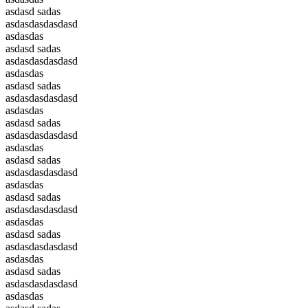
asdasd sadas
asdasdasdasdasd
asdasdas
asdasd sadas
asdasdasdasdasd
asdasdas
asdasd sadas
asdasdasdasdasd
asdasdas
asdasd sadas
asdasdasdasdasd
asdasdas
asdasd sadas
asdasdasdasdasd
asdasdas
asdasd sadas
asdasdasdasdasd
asdasdas
asdasd sadas
asdasdasdasdasd
asdasdas
asdasd sadas
asdasdasdasdasd
asdasdas