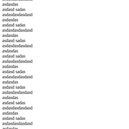
asdasdas
asdasd sadas
asdasdasdasdasd
asdasdas
asdasd sadas
asdasdasdasdasd
asdasdas
asdasd sadas
asdasdasdasdasd
asdasdas
asdasd sadas
asdasdasdasdasd
asdasdas
asdasd sadas
asdasdasdasdasd
asdasdas
asdasd sadas
asdasdasdasdasd
asdasdas
asdasd sadas
asdasdasdasdasd
asdasdas
asdasd sadas
asdasdasdasdasd
asdasdas