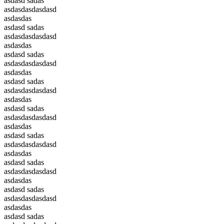
asdasd sadas
asdasdasdasdasd
asdasdas
asdasd sadas
asdasdasdasdasd
asdasdas
asdasd sadas
asdasdasdasdasd
asdasdas
asdasd sadas
asdasdasdasdasd
asdasdas
asdasd sadas
asdasdasdasdasd
asdasdas
asdasd sadas
asdasdasdasdasd
asdasdas
asdasd sadas
asdasdasdasdasd
asdasdas
asdasd sadas
asdasdasdasdasd
asdasdas
asdasd sadas