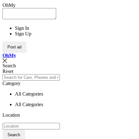
OhMy
Sign In
Sign Up
Post ad
Oh
My
Search
Reset
Category
All Categories
All Categories
Location
Search