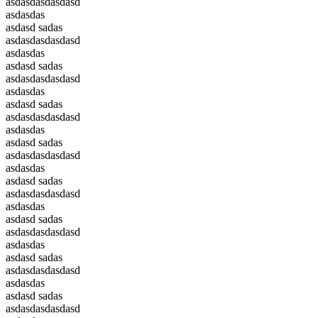
asdasdasdasdasd
asdasdas
asdasd sadas
asdasdasdasdasd
asdasdas
asdasd sadas
asdasdasdasdasd
asdasdas
asdasd sadas
asdasdasdasdasd
asdasdas
asdasd sadas
asdasdasdasdasd
asdasdas
asdasd sadas
asdasdasdasdasd
asdasdas
asdasd sadas
asdasdasdasdasd
asdasdas
asdasd sadas
asdasdasdasdasd
asdasdas
asdasd sadas
asdasdasdasdasd