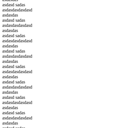
asdasd sadas
asdasdasdasdasd
asdasdas
asdasd sadas
asdasdasdasdasd
asdasdas
asdasd sadas
asdasdasdasdasd
asdasdas
asdasd sadas
asdasdasdasdasd
asdasdas
asdasd sadas
asdasdasdasdasd
asdasdas
asdasd sadas
asdasdasdasdasd
asdasdas
asdasd sadas
asdasdasdasdasd
asdasdas
asdasd sadas
asdasdasdasdasd
asdasdas