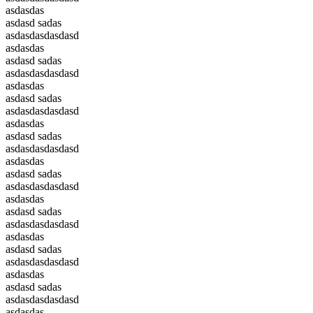
asdasdas
asdasd sadas
asdasdasdasdasd
asdasdas
asdasd sadas
asdasdasdasdasd
asdasdas
asdasd sadas
asdasdasdasdasd
asdasdas
asdasd sadas
asdasdasdasdasd
asdasdas
asdasd sadas
asdasdasdasdasd
asdasdas
asdasd sadas
asdasdasdasdasd
asdasdas
asdasd sadas
asdasdasdasdasd
asdasdas
asdasd sadas
asdasdasdasdasd
asdasdas