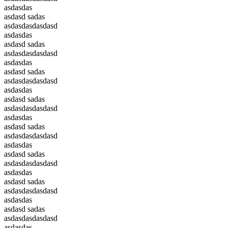
asdasdas
asdasd sadas
asdasdasdasdasd
asdasdas
asdasd sadas
asdasdasdasdasd
asdasdas
asdasd sadas
asdasdasdasdasd
asdasdas
asdasd sadas
asdasdasdasdasd
asdasdas
asdasd sadas
asdasdasdasdasd
asdasdas
asdasd sadas
asdasdasdasdasd
asdasdas
asdasd sadas
asdasdasdasdasd
asdasdas
asdasd sadas
asdasdasdasdasd
asdasdas