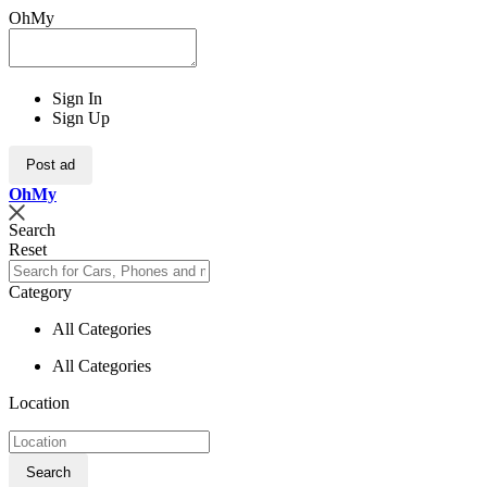
OhMy
Sign In
Sign Up
Post ad
Oh
My
Search
Reset
Category
All Categories
All Categories
Location
Search