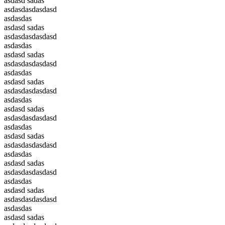
asdasd sadas
asdasdasdasdasd
asdasdas
asdasd sadas
asdasdasdasdasd
asdasdas
asdasd sadas
asdasdasdasdasd
asdasdas
asdasd sadas
asdasdasdasdasd
asdasdas
asdasd sadas
asdasdasdasdasd
asdasdas
asdasd sadas
asdasdasdasdasd
asdasdas
asdasd sadas
asdasdasdasdasd
asdasdas
asdasd sadas
asdasdasdasdasd
asdasdas
asdasd sadas