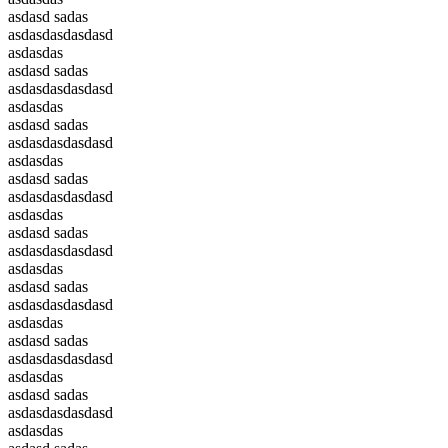
asdasd sadas
asdasdasdasdasd
asdasdas
asdasd sadas
asdasdasdasdasd
asdasdas
asdasd sadas
asdasdasdasdasd
asdasdas
asdasd sadas
asdasdasdasdasd
asdasdas
asdasd sadas
asdasdasdasdasd
asdasdas
asdasd sadas
asdasdasdasdasd
asdasdas
asdasd sadas
asdasdasdasdasd
asdasdas
asdasd sadas
asdasdasdasdasd
asdasdas