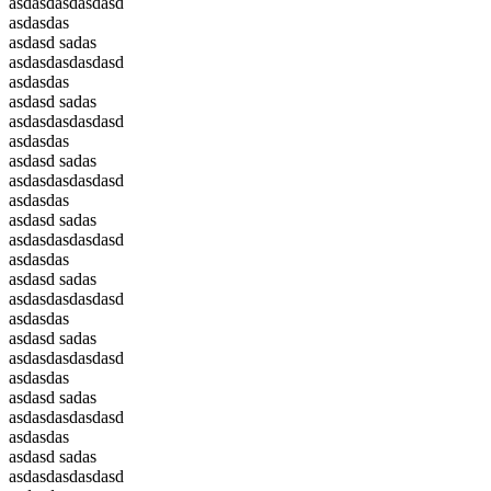
asdasdasdasdasd
asdasdas
asdasd sadas
asdasdasdasdasd
asdasdas
asdasd sadas
asdasdasdasdasd
asdasdas
asdasd sadas
asdasdasdasdasd
asdasdas
asdasd sadas
asdasdasdasdasd
asdasdas
asdasd sadas
asdasdasdasdasd
asdasdas
asdasd sadas
asdasdasdasdasd
asdasdas
asdasd sadas
asdasdasdasdasd
asdasdas
asdasd sadas
asdasdasdasdasd