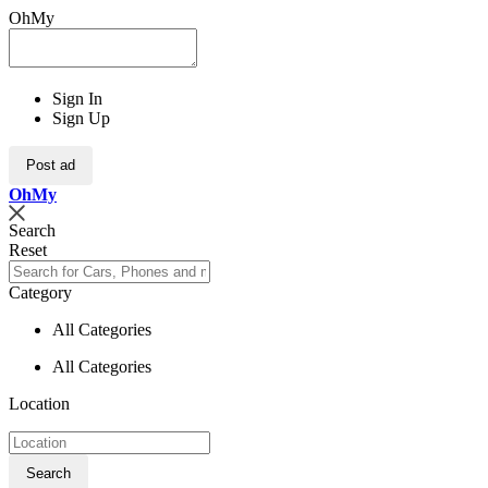
OhMy
Sign In
Sign Up
Post ad
Oh
My
Search
Reset
Category
All Categories
All Categories
Location
Search