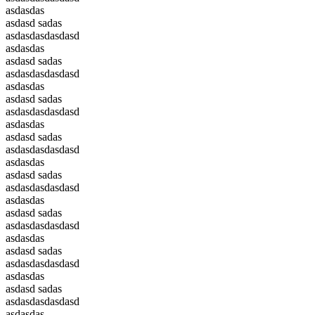
asdasdas
asdasd sadas
asdasdasdasdasd
asdasdas
asdasd sadas
asdasdasdasdasd
asdasdas
asdasd sadas
asdasdasdasdasd
asdasdas
asdasd sadas
asdasdasdasdasd
asdasdas
asdasd sadas
asdasdasdasdasd
asdasdas
asdasd sadas
asdasdasdasdasd
asdasdas
asdasd sadas
asdasdasdasdasd
asdasdas
asdasd sadas
asdasdasdasdasd
asdasdas