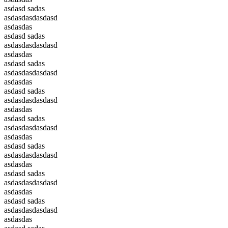
asdasd sadas
asdasdasdasdasd
asdasdas
asdasd sadas
asdasdasdasdasd
asdasdas
asdasd sadas
asdasdasdasdasd
asdasdas
asdasd sadas
asdasdasdasdasd
asdasdas
asdasd sadas
asdasdasdasdasd
asdasdas
asdasd sadas
asdasdasdasdasd
asdasdas
asdasd sadas
asdasdasdasdasd
asdasdas
asdasd sadas
asdasdasdasdasd
asdasdas