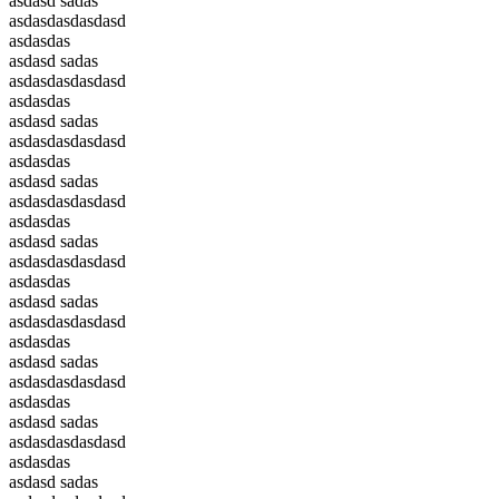
asdasd sadas
asdasdasdasdasd
asdasdas
asdasd sadas
asdasdasdasdasd
asdasdas
asdasd sadas
asdasdasdasdasd
asdasdas
asdasd sadas
asdasdasdasdasd
asdasdas
asdasd sadas
asdasdasdasdasd
asdasdas
asdasd sadas
asdasdasdasdasd
asdasdas
asdasd sadas
asdasdasdasdasd
asdasdas
asdasd sadas
asdasdasdasdasd
asdasdas
asdasd sadas