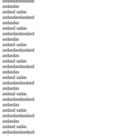
asdasdasdasdasd
asdasdas
asdasd sadas
asdasdasdasdasd
asdasdas
asdasd sadas
asdasdasdasdasd
asdasdas
asdasd sadas
asdasdasdasdasd
asdasdas
asdasd sadas
asdasdasdasdasd
asdasdas
asdasd sadas
asdasdasdasdasd
asdasdas
asdasd sadas
asdasdasdasdasd
asdasdas
asdasd sadas
asdasdasdasdasd
asdasdas
asdasd sadas
asdasdasdasdasd