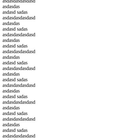
asdasdasdasdasd
asdasdas
asdasd sadas
asdasdasdasdasd
asdasdas
asdasd sadas
asdasdasdasdasd
asdasdas
asdasd sadas
asdasdasdasdasd
asdasdas
asdasd sadas
asdasdasdasdasd
asdasdas
asdasd sadas
asdasdasdasdasd
asdasdas
asdasd sadas
asdasdasdasdasd
asdasdas
asdasd sadas
asdasdasdasdasd
asdasdas
asdasd sadas
asdasdasdasdasd