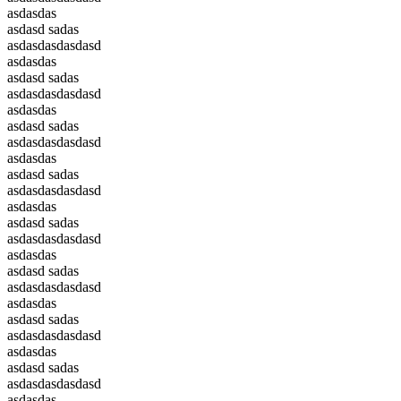
asdasdas
asdasd sadas
asdasdasdasdasd
asdasdas
asdasd sadas
asdasdasdasdasd
asdasdas
asdasd sadas
asdasdasdasdasd
asdasdas
asdasd sadas
asdasdasdasdasd
asdasdas
asdasd sadas
asdasdasdasdasd
asdasdas
asdasd sadas
asdasdasdasdasd
asdasdas
asdasd sadas
asdasdasdasdasd
asdasdas
asdasd sadas
asdasdasdasdasd
asdasdas