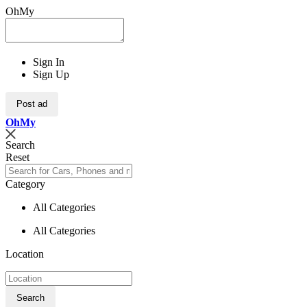
OhMy
Sign In
Sign Up
Post ad
Oh
My
Search
Reset
Category
All Categories
All Categories
Location
Search