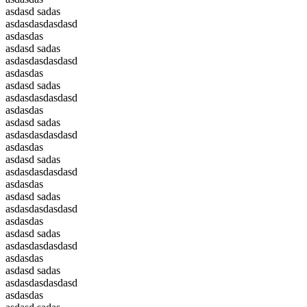
asdasd sadas
asdasdasdasdasd
asdasdas
asdasd sadas
asdasdasdasdasd
asdasdas
asdasd sadas
asdasdasdasdasd
asdasdas
asdasd sadas
asdasdasdasdasd
asdasdas
asdasd sadas
asdasdasdasdasd
asdasdas
asdasd sadas
asdasdasdasdasd
asdasdas
asdasd sadas
asdasdasdasdasd
asdasdas
asdasd sadas
asdasdasdasdasd
asdasdas