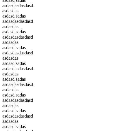
asdasd sadas
asdasdasdasdasd
asdasdas
asdasd sadas
asdasdasdasdasd
asdasdas
asdasd sadas
asdasdasdasdasd
asdasdas
asdasd sadas
asdasdasdasdasd
asdasdas
asdasd sadas
asdasdasdasdasd
asdasdas
asdasd sadas
asdasdasdasdasd
asdasdas
asdasd sadas
asdasdasdasdasd
asdasdas
asdasd sadas
asdasdasdasdasd
asdasdas
asdasd sadas