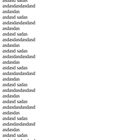
asdasd sadas
asdasdasdasdasd
asdasdas
asdasd sadas
asdasdasdasdasd
asdasdas
asdasd sadas
asdasdasdasdasd
asdasdas
asdasd sadas
asdasdasdasdasd
asdasdas
asdasd sadas
asdasdasdasdasd
asdasdas
asdasd sadas
asdasdasdasdasd
asdasdas
asdasd sadas
asdasdasdasdasd
asdasdas
asdasd sadas
asdasdasdasdasd
asdasdas
asdasd sadas