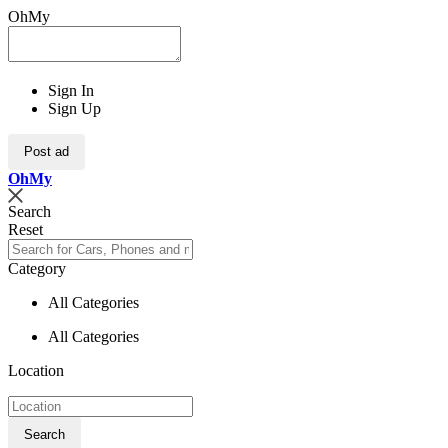
OhMy
Sign In
Sign Up
Post ad
Oh
My
Search
Reset
Category
All Categories
All Categories
Location
Search