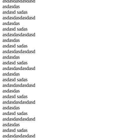
asdasdasdasdasd
asdasdas
asdasd sadas
asdasdasdasdasd
asdasdas
asdasd sadas
asdasdasdasdasd
asdasdas
asdasd sadas
asdasdasdasdasd
asdasdas
asdasd sadas
asdasdasdasdasd
asdasdas
asdasd sadas
asdasdasdasdasd
asdasdas
asdasd sadas
asdasdasdasdasd
asdasdas
asdasd sadas
asdasdasdasdasd
asdasdas
asdasd sadas
asdasdasdasdasd