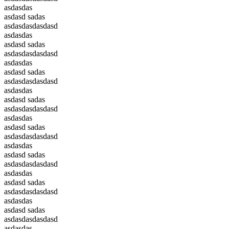
asdasdas
asdasd sadas
asdasdasdasdasd
asdasdas
asdasd sadas
asdasdasdasdasd
asdasdas
asdasd sadas
asdasdasdasdasd
asdasdas
asdasd sadas
asdasdasdasdasd
asdasdas
asdasd sadas
asdasdasdasdasd
asdasdas
asdasd sadas
asdasdasdasdasd
asdasdas
asdasd sadas
asdasdasdasdasd
asdasdas
asdasd sadas
asdasdasdasdasd
asdasdas