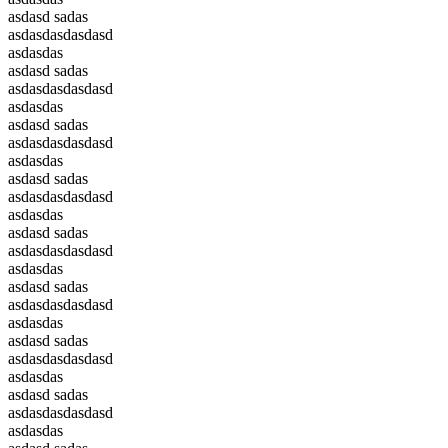
asdasd sadas
asdasdasdasdasd
asdasdas
asdasd sadas
asdasdasdasdasd
asdasdas
asdasd sadas
asdasdasdasdasd
asdasdas
asdasd sadas
asdasdasdasdasd
asdasdas
asdasd sadas
asdasdasdasdasd
asdasdas
asdasd sadas
asdasdasdasdasd
asdasdas
asdasd sadas
asdasdasdasdasd
asdasdas
asdasd sadas
asdasdasdasdasd
asdasdas