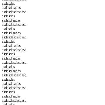
asdasdas
asdasd sadas
asdasdasdasdasd
asdasdas
asdasd sadas
asdasdasdasdasd
asdasdas
asdasd sadas
asdasdasdasdasd
asdasdas
asdasd sadas
asdasdasdasdasd
asdasdas
asdasd sadas
asdasdasdasdasd
asdasdas
asdasd sadas
asdasdasdasdasd
asdasdas
asdasd sadas
asdasdasdasdasd
asdasdas
asdasd sadas
asdasdasdasdasd
asdasdas