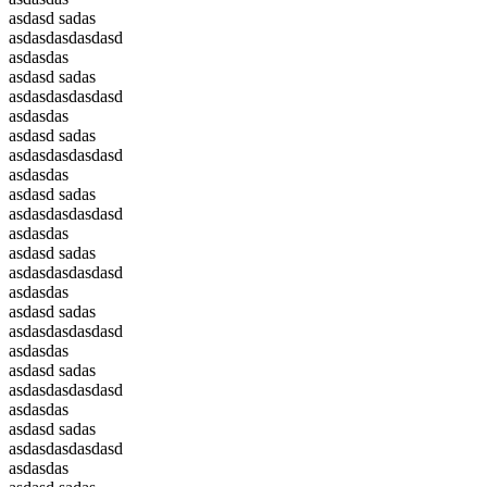
asdasd sadas
asdasdasdasdasd
asdasdas
asdasd sadas
asdasdasdasdasd
asdasdas
asdasd sadas
asdasdasdasdasd
asdasdas
asdasd sadas
asdasdasdasdasd
asdasdas
asdasd sadas
asdasdasdasdasd
asdasdas
asdasd sadas
asdasdasdasdasd
asdasdas
asdasd sadas
asdasdasdasdasd
asdasdas
asdasd sadas
asdasdasdasdasd
asdasdas