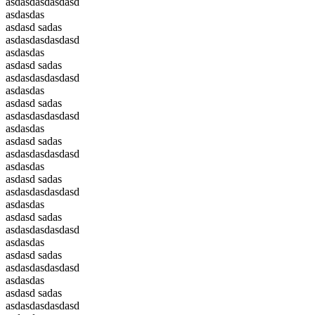
asdasdasdasdasd
asdasdas
asdasd sadas
asdasdasdasdasd
asdasdas
asdasd sadas
asdasdasdasdasd
asdasdas
asdasd sadas
asdasdasdasdasd
asdasdas
asdasd sadas
asdasdasdasdasd
asdasdas
asdasd sadas
asdasdasdasdasd
asdasdas
asdasd sadas
asdasdasdasdasd
asdasdas
asdasd sadas
asdasdasdasdasd
asdasdas
asdasd sadas
asdasdasdasdasd