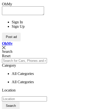
OhMy
Sign In
Sign Up
Post ad
Oh
My
Search
Reset
Category
All Categories
All Categories
Location
Search