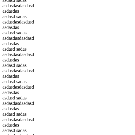
asdasd sadas
asdasdasdasdasd
asdasdas
asdasd sadas
asdasdasdasdasd
asdasdas
asdasd sadas
asdasdasdasdasd
asdasdas
asdasd sadas
asdasdasdasdasd
asdasdas
asdasd sadas
asdasdasdasdasd
asdasdas
asdasd sadas
asdasdasdasdasd
asdasdas
asdasd sadas
asdasdasdasdasd
asdasdas
asdasd sadas
asdasdasdasdasd
asdasdas
asdasd sadas