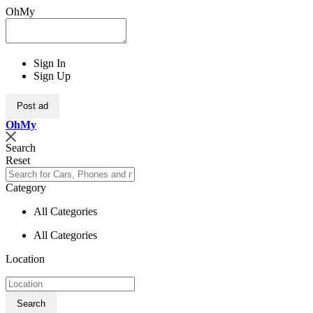
OhMy
Sign In
Sign Up
Post ad
Oh
My
Search
Reset
Category
All Categories
All Categories
Location
Search