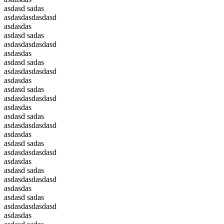
asdasd sadas
asdasdasdasdasd
asdasdas
asdasd sadas
asdasdasdasdasd
asdasdas
asdasd sadas
asdasdasdasdasd
asdasdas
asdasd sadas
asdasdasdasdasd
asdasdas
asdasd sadas
asdasdasdasdasd
asdasdas
asdasd sadas
asdasdasdasdasd
asdasdas
asdasd sadas
asdasdasdasdasd
asdasdas
asdasd sadas
asdasdasdasdasd
asdasdas