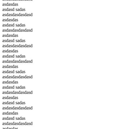
asdasdas
asdasd sadas
asdasdasdasdasd
asdasdas
asdasd sadas
asdasdasdasdasd
asdasdas
asdasd sadas
asdasdasdasdasd
asdasdas
asdasd sadas
asdasdasdasdasd
asdasdas
asdasd sadas
asdasdasdasdasd
asdasdas
asdasd sadas
asdasdasdasdasd
asdasdas
asdasd sadas
asdasdasdasdasd
asdasdas
asdasd sadas
asdasdasdasdasd
asdasdas