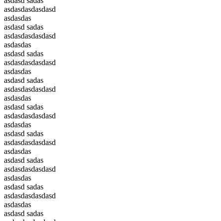
asdasd sadas
asdasdasdasdasd
asdasdas
asdasd sadas
asdasdasdasdasd
asdasdas
asdasd sadas
asdasdasdasdasd
asdasdas
asdasd sadas
asdasdasdasdasd
asdasdas
asdasd sadas
asdasdasdasdasd
asdasdas
asdasd sadas
asdasdasdasdasd
asdasdas
asdasd sadas
asdasdasdasdasd
asdasdas
asdasd sadas
asdasdasdasdasd
asdasdas
asdasd sadas