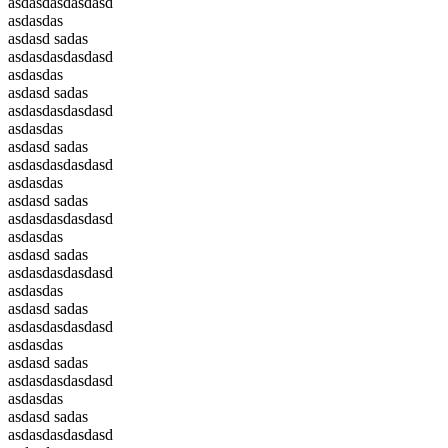
asdasdasdasdasd
asdasdas
asdasd sadas
asdasdasdasdasd
asdasdas
asdasd sadas
asdasdasdasdasd
asdasdas
asdasd sadas
asdasdasdasdasd
asdasdas
asdasd sadas
asdasdasdasdasd
asdasdas
asdasd sadas
asdasdasdasdasd
asdasdas
asdasd sadas
asdasdasdasdasd
asdasdas
asdasd sadas
asdasdasdasdasd
asdasdas
asdasd sadas
asdasdasdasdasd