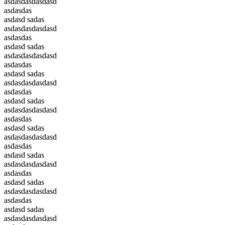
asdasdasdasdasd
asdasdas
asdasd sadas
asdasdasdasdasd
asdasdas
asdasd sadas
asdasdasdasdasd
asdasdas
asdasd sadas
asdasdasdasdasd
asdasdas
asdasd sadas
asdasdasdasdasd
asdasdas
asdasd sadas
asdasdasdasdasd
asdasdas
asdasd sadas
asdasdasdasdasd
asdasdas
asdasd sadas
asdasdasdasdasd
asdasdas
asdasd sadas
asdasdasdasdasd