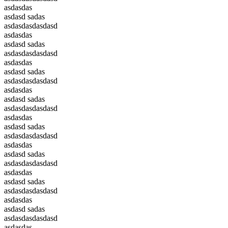
asdasdas
asdasd sadas
asdasdasdasdasd
asdasdas
asdasd sadas
asdasdasdasdasd
asdasdas
asdasd sadas
asdasdasdasdasd
asdasdas
asdasd sadas
asdasdasdasdasd
asdasdas
asdasd sadas
asdasdasdasdasd
asdasdas
asdasd sadas
asdasdasdasdasd
asdasdas
asdasd sadas
asdasdasdasdasd
asdasdas
asdasd sadas
asdasdasdasdasd
asdasdas