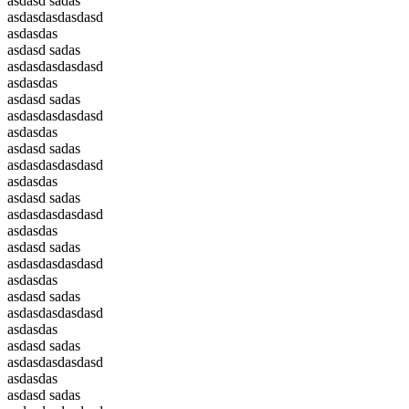
asdasd sadas
asdasdasdasdasd
asdasdas
asdasd sadas
asdasdasdasdasd
asdasdas
asdasd sadas
asdasdasdasdasd
asdasdas
asdasd sadas
asdasdasdasdasd
asdasdas
asdasd sadas
asdasdasdasdasd
asdasdas
asdasd sadas
asdasdasdasdasd
asdasdas
asdasd sadas
asdasdasdasdasd
asdasdas
asdasd sadas
asdasdasdasdasd
asdasdas
asdasd sadas