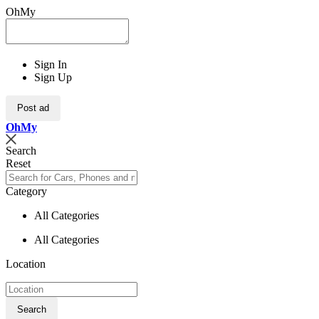
OhMy
Sign In
Sign Up
Post ad
Oh
My
Search
Reset
Category
All Categories
All Categories
Location
Search