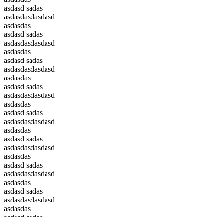
asdasd sadas
asdasdasdasdasd
asdasdas
asdasd sadas
asdasdasdasdasd
asdasdas
asdasd sadas
asdasdasdasdasd
asdasdas
asdasd sadas
asdasdasdasdasd
asdasdas
asdasd sadas
asdasdasdasdasd
asdasdas
asdasd sadas
asdasdasdasdasd
asdasdas
asdasd sadas
asdasdasdasdasd
asdasdas
asdasd sadas
asdasdasdasdasd
asdasdas