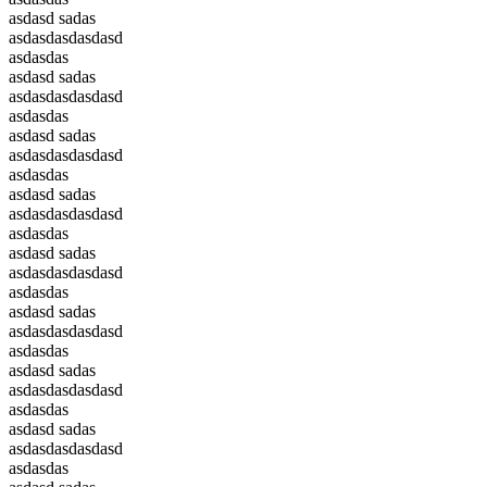
asdasd sadas
asdasdasdasdasd
asdasdas
asdasd sadas
asdasdasdasdasd
asdasdas
asdasd sadas
asdasdasdasdasd
asdasdas
asdasd sadas
asdasdasdasdasd
asdasdas
asdasd sadas
asdasdasdasdasd
asdasdas
asdasd sadas
asdasdasdasdasd
asdasdas
asdasd sadas
asdasdasdasdasd
asdasdas
asdasd sadas
asdasdasdasdasd
asdasdas