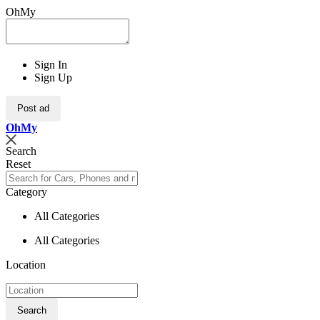
OhMy
Sign In
Sign Up
Post ad
Oh
My
Search
Reset
Category
All Categories
All Categories
Location
Search