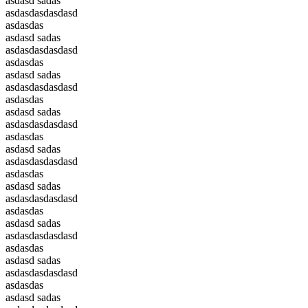
asdasd sadas
asdasdasdasdasd
asdasdas
asdasd sadas
asdasdasdasdasd
asdasdas
asdasd sadas
asdasdasdasdasd
asdasdas
asdasd sadas
asdasdasdasdasd
asdasdas
asdasd sadas
asdasdasdasdasd
asdasdas
asdasd sadas
asdasdasdasdasd
asdasdas
asdasd sadas
asdasdasdasdasd
asdasdas
asdasd sadas
asdasdasdasdasd
asdasdas
asdasd sadas