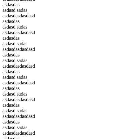
asdasdas
asdasd sadas
asdasdasdasdasd
asdasdas
asdasd sadas
asdasdasdasdasd
asdasdas
asdasd sadas
asdasdasdasdasd
asdasdas
asdasd sadas
asdasdasdasdasd
asdasdas
asdasd sadas
asdasdasdasdasd
asdasdas
asdasd sadas
asdasdasdasdasd
asdasdas
asdasd sadas
asdasdasdasdasd
asdasdas
asdasd sadas
asdasdasdasdasd
asdasdas