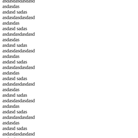
asdasdasdasdasd
asdasdas
asdasd sadas
asdasdasdasdasd
asdasdas
asdasd sadas
asdasdasdasdasd
asdasdas
asdasd sadas
asdasdasdasdasd
asdasdas
asdasd sadas
asdasdasdasdasd
asdasdas
asdasd sadas
asdasdasdasdasd
asdasdas
asdasd sadas
asdasdasdasdasd
asdasdas
asdasd sadas
asdasdasdasdasd
asdasdas
asdasd sadas
asdasdasdasdasd